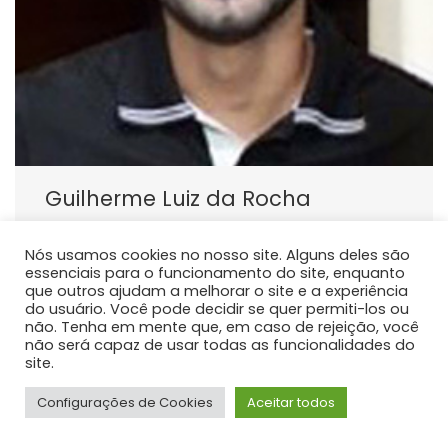
Guilherme Luiz da Rocha
PROFESSOR DE ENSINO SUPERIOR
Nós usamos cookies no nosso site. Alguns deles são
Atualmente atua como docente do curso de
essenciais para o funcionamento do site, enquanto
graduação em Medicina da Universidade Estadual do
que outros ajudam a melhorar o site e a experiência
Centro Oeste - Unicentro, responsável pelas
do usuário. Você pode decidir se quer permiti-los ou
não. Tenha em mente que, em caso de rejeição, você
disciplinas de Anatomia Humana.
não será capaz de usar todas as funcionalidades do
site.
Configurações de Cookies
Aceitar todos