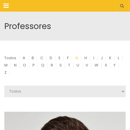
Menu
Professores
Todos
A
B
C
D
E
F
G
H
I
J
K
L
M
N
O
P
Q
R
S
T
U
V
W
X
Y
Z