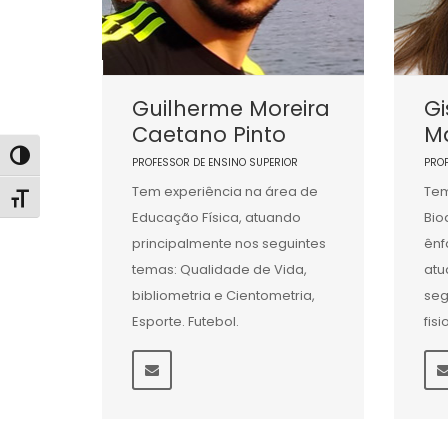
Guilherme Moreira
Gi
Caetano Pinto
Ma
Alternar alto contraste
PROFESSOR DE ENSINO SUPERIOR
PRO
Tem experiência na área de
Tem
Alternar tamanho da fonte
Educação Física, atuando
Bio
principalmente nos seguintes
ênf
temas: Qualidade de Vida,
atu
bibliometria e Cientometria,
seg
Esporte. Futebol.
fis