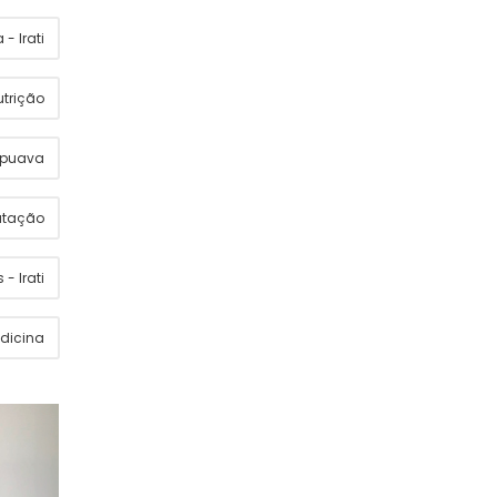
- Irati
utrição
apuava
utação
 - Irati
dicina