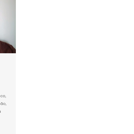
ico,
ção,
a