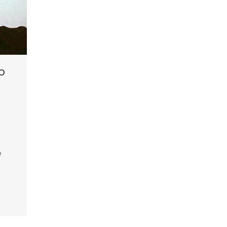
o
e
e