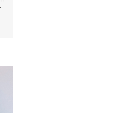
ase
e