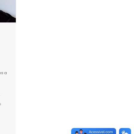
e
os a
r
s