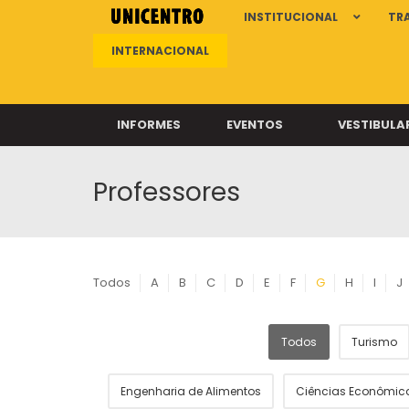
INSTITUCIONAL
TR
INTERNACIONAL
INFORMES
EVENTOS
VESTIBULA
Professores
Clíni
Clíni
Clíni
Clíni
Todos
A
B
C
D
E
F
G
H
I
J
Todos
Turismo
Câ
Engenharia de Alimentos
Ciências Econômic