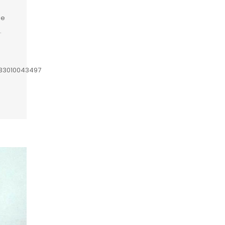
de
.
633010043497