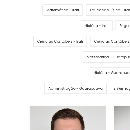
Matemática - Irati
Educação Física - Irat
História - Irati
Engen
Ciências Contábeis - Irati
Ciências Contábei
Matemática - Guarapu
História - Guarapu
Administração - Guarapuava
Enferma