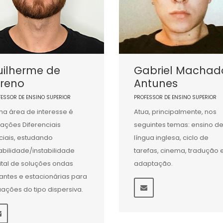
uilherme de
Gabriel Machad
oreno
Antunes
FESSOR DE ENSINO SUPERIOR
PROFESSOR DE ENSINO SUPERIOR
ha área de interesse é
Atua, principalmente, nos
ações Diferenciais
seguintes temas: ensino d
ciais, estudando
língua inglesa, ciclo de
abilidade/instabilidade
tarefas, cinema, tradução 
ital de soluções ondas
adaptação.
jantes e estacionárias para
ações do tipo dispersiva.