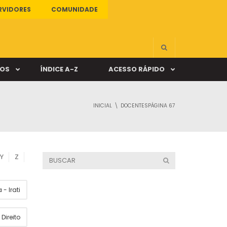
RVIDORES
COMUNIDADE
ÇOS
ÍNDICE A-Z
ACESSO RÁPIDO
INICIAL
DOCENTES
PÁGINA 67
s
ALUNO ONLINE
ia
DOCENTE ONLINE
Y
Z
mas
- Irati
Câmpus Santa Cruz
Direito