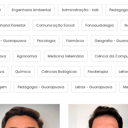
i
Engenharia Ambiental
Administração - Irati
Pedagogia 
haria Florestal
Comunicação Social
Fonoaudiologia
N
s - Guarapuava
Psicologia
Farmácia
Geografia - Guar
ava
Agronomia
Medicina Veterinária
Ciência da Comp
ava
Química
Ciências Biológicas
Fisioterapia
Letras
gem
Pedagogia - Guarapuava
Letras - Guarapuava
Me