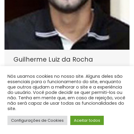
Guilherme Luiz da Rocha
PROFESSOR DE ENSINO SUPERIOR
Nós usamos cookies no nosso site. Alguns deles são
Atualmente atua como docente do curso de
essenciais para o funcionamento do site, enquanto
graduação em Medicina da Universidade Estadual do
que outros ajudam a melhorar o site e a experiência
Centro Oeste - Unicentro, responsável pelas
do usuário. Você pode decidir se quer permiti-los ou
não. Tenha em mente que, em caso de rejeição, você
disciplinas de Anatomia Humana.
não será capaz de usar todas as funcionalidades do
site.
Configurações de Cookies
Aceitar todos