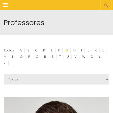
Menu
Professores
Todos
A
B
C
D
E
F
G
H
I
J
K
L
M
N
O
P
Q
R
S
T
U
V
W
X
Y
Z