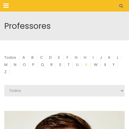
Menu
Professores
Todos
A
B
C
D
E
F
G
H
I
J
K
L
M
N
O
P
Q
R
S
T
U
V
W
X
Y
Z