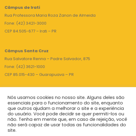
Câmpus de Irati
Rua Professora Maria Roza Zanon de Almeida
Fone: (42) 3421-3000
CEP 84.505-677 – Irati – PR
Câmpus Santa Cruz
Rua Salvatore Renna – Padre Salvador, 875
Fone: (42) 3621-1000
CEP 85.015-430 – Guarapuava – PR
Nós usamos cookies no nosso site. Alguns deles são
TOPO
essenciais para o funcionamento do site, enquanto
que outros ajudam a melhorar o site e a experiência
do usuário. Você pode decidir se quer permiti-los ou
não. Tenha em mente que, em caso de rejeição, você
Unicentro
|
Governo do Paraná
|
Seti
|
Agenda do Reitor
não será capaz de usar todas as funcionalidades do
site.