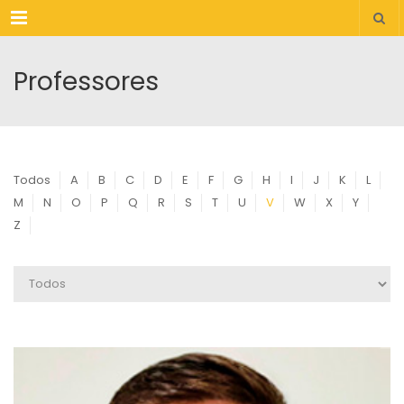
Menu
Professores
Todos
A
B
C
D
E
F
G
H
I
J
K
L
M
N
O
P
Q
R
S
T
U
V
W
X
Y
Z