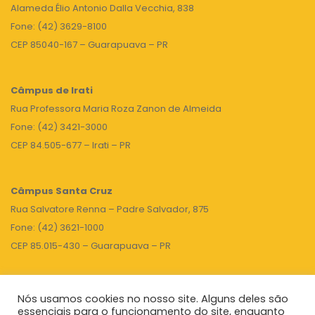
Alameda Élio Antonio Dalla Vecchia, 838
Fone: (42) 3629-8100
CEP 85040-167 – Guarapuava – PR
Câmpus de Irati
Rua Professora Maria Roza Zanon de Almeida
Fone: (42) 3421-3000
CEP 84.505-677 – Irati – PR
Câmpus Santa Cruz
Rua Salvatore Renna – Padre Salvador, 875
Fone: (42) 3621-1000
CEP 85.015-430 – Guarapuava – PR
Nós usamos cookies no nosso site. Alguns deles são
TOPO
essenciais para o funcionamento do site, enquanto