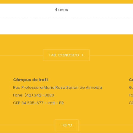
4 anos
FALE CONOSCO
Câmpus de Irati
C
Rua Professora Maria Roza Zanon de Almeida
Ru
Fone: (42) 3421-3000
Fo
CEP 84.505-677 – Irati – PR
C
TOPO