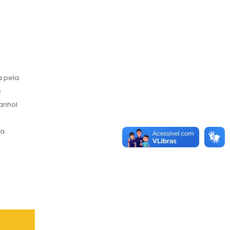
a pela
e
panhol
ra