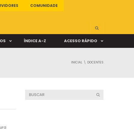
RVIDORES
COMUNIDADE
ÇOS
ÍNDICE A-Z
ACESSO RÁPIDO
INICIAL
DOCENTES
s
ALUNO ONLINE
ia
DOCENTE ONLINE
mas
Câmpus Santa Cruz
tura