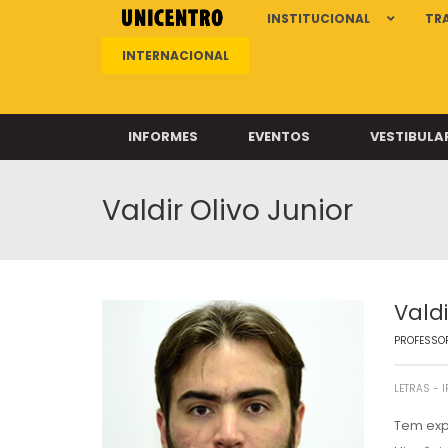
INSTITUCIONAL
TR
INTERNACIONAL
INFORMES
EVENTOS
VESTIBULA
Valdir Olivo Junior
Clíni
Clíni
Clíni
Clíni
Valdi
PROFESSOR
Câ
LETRAS - I
Tem expe