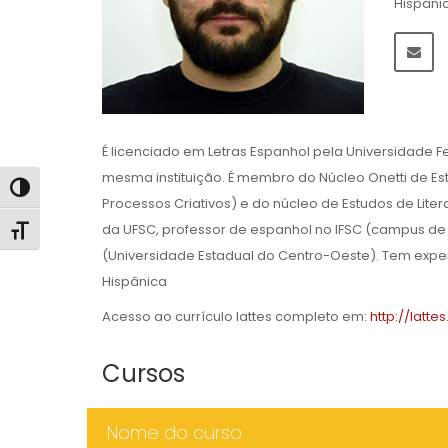
Hispâni
É licenciado em Letras Espanhol pela Universidade F
mesma instituição. É membro do Núcleo Onetti de Es
Alternar alto contraste
Processos Criativos) e do núcleo de Estudos de Litera
da UFSC, professor de espanhol no IFSC (campus de 
Alternar tamanho da fonte
(Universidade Estadual do Centro-Oeste). Tem experiê
Hispânica
Acesso ao currículo lattes completo em:
http://latt
Cursos
Nome do curso