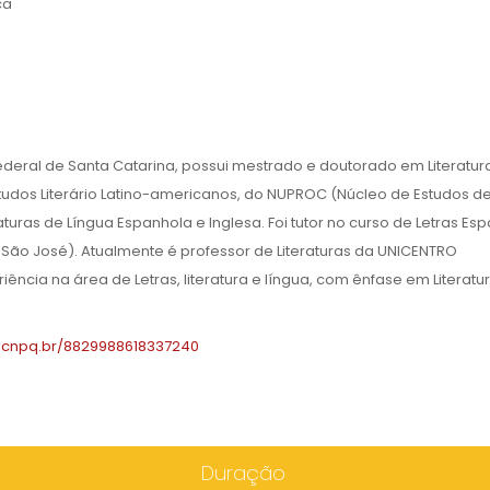
ca
ederal de Santa Catarina, possui mestrado e doutorado em Literatur
tudos Literário Latino-americanos, do NUPROC (Núcleo de Estudos d
turas de Língua Espanhola e Inglesa. Foi tutor no curso de Letras Es
São José). Atualmente é professor de Literaturas da UNICENTRO
ncia na área de Letras, literatura e língua, com ênfase em Literatu
es.cnpq.br/8829988618337240
Duração