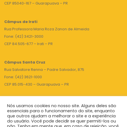
CEP 85040-167 – Guarapuava – PR
Câmpus de Irati
Rua Professora Maria Roza Zanon de Almeida
Fone: (42) 3421-3000
CEP 84.505-677 – Irati – PR
Câmpus Santa Cruz
Rua Salvatore Renna – Padre Salvador, 875
Fone: (42) 3621-1000
CEP 85.015-430 – Guarapuava – PR
Nós usamos cookies no nosso site. Alguns deles são
TOPO
essenciais para o funcionamento do site, enquanto
que outros ajudam a melhorar o site e a experiência
do usuário. Você pode decidir se quer permiti-los ou
não. Tenha em mente que, em caso de rejeição, você
Unicentro
|
Governo do Paraná
|
Seti
|
Agenda do Reitor