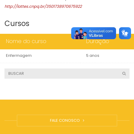
http://lattes.cnpq.br/3501738970675922
Cursos
Nome do curso
Duração
Enfermagem
5 anos
FALE CONOSCO