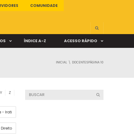
RVIDORES
COMUNIDADE
ÇOS
ÍNDICE A-Z
ACESSO RÁPIDO
INICIAL
DOCENTES
PÁGINA 10
s
ALUNO ONLINE
ia
DOCENTE ONLINE
Y
Z
mas
- Irati
Câmpus Santa Cruz
Direito