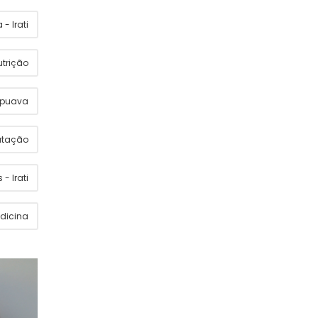
- Irati
utrição
apuava
utação
 - Irati
dicina