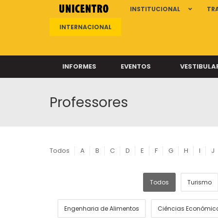
INSTITUCIONAL
TR
INTERNACIONAL
INFORMES
EVENTOS
VESTIBULA
Professores
Clíni
Clíni
Clíni
Clíni
Todos
A
B
C
D
E
F
G
H
I
J
Todos
Turismo
Câ
Engenharia de Alimentos
Ciências Econômic