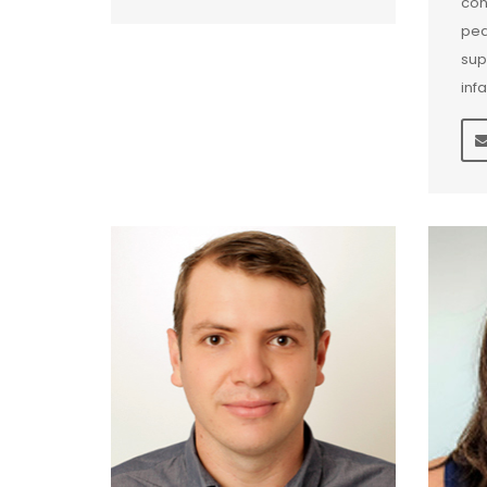
con
ped
sup
infa