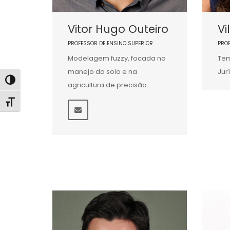
Vitor Hugo Outeiro
Vi
PROFESSOR DE ENSINO SUPERIOR
PRO
Modelagem fuzzy, focada no
Tem
manejo do solo e na
Jur
Alternar alto contraste
agricultura de precisão.
Alternar tamanho da fonte