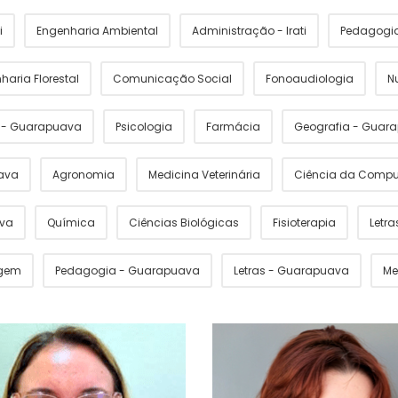
i
Engenharia Ambiental
Administração - Irati
Pedagogia 
haria Florestal
Comunicação Social
Fonoaudiologia
N
s - Guarapuava
Psicologia
Farmácia
Geografia - Guar
ava
Agronomia
Medicina Veterinária
Ciência da Comp
ava
Química
Ciências Biológicas
Fisioterapia
Letras
gem
Pedagogia - Guarapuava
Letras - Guarapuava
Me