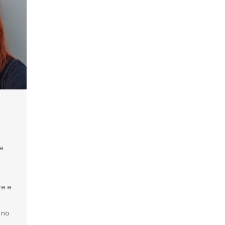
 e
ze e
 no