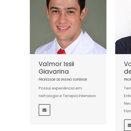
Valmor Issii
Va
Giavarina
d
PROFESSOR DE ENSINO SUPERIOR
PRO
Possui experiência em
Tem
nefrologia e Terapia Intensiva
Enf
Neo
Fam