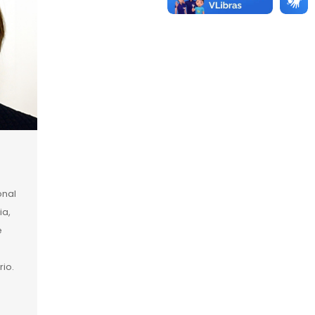
onal
ia,
e
io.