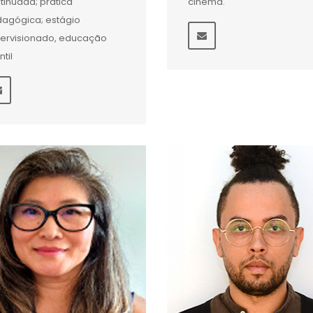
tinuada; prática
cinema.
agógica; estágio
ervisionado, educação
ntil