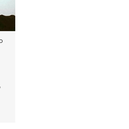
o
e
e