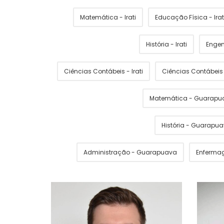
Matemática - Irati
Educação Física - Irat
História - Irati
Engen
Ciências Contábeis - Irati
Ciências Contábei
Matemática - Guarapu
História - Guarapu
Administração - Guarapuava
Enferma