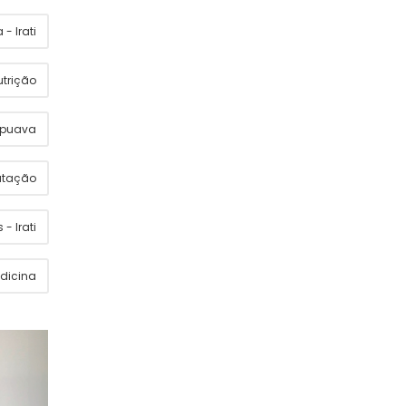
- Irati
utrição
apuava
utação
 - Irati
dicina