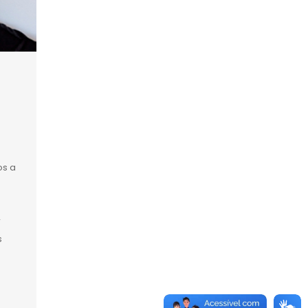
e
os a
r
s