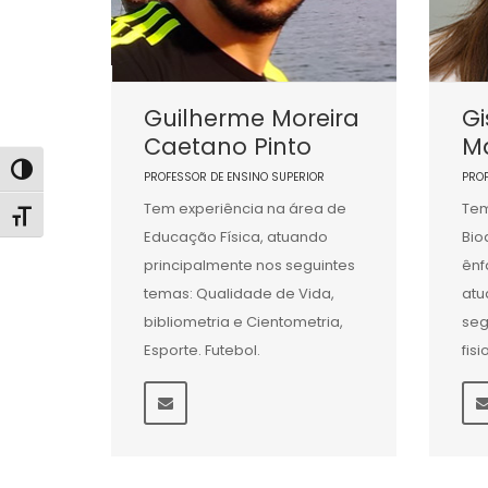
Guilherme Moreira
Gi
Caetano Pinto
Ma
Alternar alto contraste
PROFESSOR DE ENSINO SUPERIOR
PRO
Tem experiência na área de
Tem
Alternar tamanho da fonte
Educação Física, atuando
Bio
principalmente nos seguintes
ênf
temas: Qualidade de Vida,
atu
bibliometria e Cientometria,
seg
Esporte. Futebol.
fis