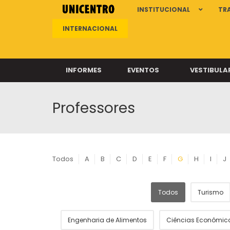
INSTITUCIONAL
TR
INTERNACIONAL
INFORMES
EVENTOS
VESTIBULA
Professores
Clíni
Clíni
Clíni
Clíni
Todos
A
B
C
D
E
F
G
H
I
J
Todos
Turismo
Câ
Engenharia de Alimentos
Ciências Econômic