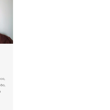
ico,
ção,
a