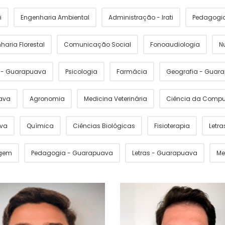
i
Engenharia Ambiental
Administração - Irati
Pedagogia 
haria Florestal
Comunicação Social
Fonoaudiologia
N
s - Guarapuava
Psicologia
Farmácia
Geografia - Guar
ava
Agronomia
Medicina Veterinária
Ciência da Comp
ava
Química
Ciências Biológicas
Fisioterapia
Letras
gem
Pedagogia - Guarapuava
Letras - Guarapuava
Me