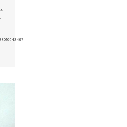
de
.
633010043497