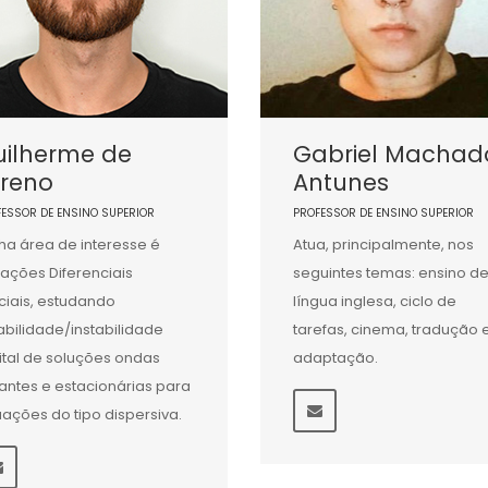
uilherme de
Gabriel Machad
oreno
Antunes
FESSOR DE ENSINO SUPERIOR
PROFESSOR DE ENSINO SUPERIOR
ha área de interesse é
Atua, principalmente, nos
ações Diferenciais
seguintes temas: ensino d
ciais, estudando
língua inglesa, ciclo de
abilidade/instabilidade
tarefas, cinema, tradução 
ital de soluções ondas
adaptação.
jantes e estacionárias para
ações do tipo dispersiva.