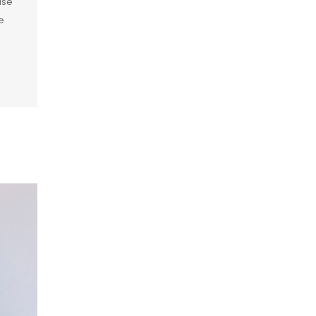
ase
e