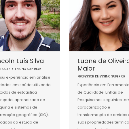
ncoln Luís Silva
Luane de Oliveir
Maior
FESSOR DE ENSINO SUPERIOR
PROFESSOR DE ENSINO SUPERIOR
sui experiência em análise
dados em saúde utilizando
Experiência em Ferrament
odos de estatística
de Qualidade. Linhas de
nçada, aprendizado de
Pesquisa nos seguintes te
uina e sistemas de
caracterização e
ormação geográfica (SIG),
transformação de amidos 
icados ao estudo de
suas propriedades térmica