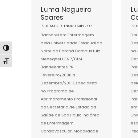
Luma Nogueira
Lu
Soares
Ca
PROFESSOR DE ENSINO SUPERIOR
PRO
Bacharel em Enfermagem
Do
pela Universidade Estadual do
Des
Alternar alto contraste
Norte do Paraná Campus Luiz
na 
Meneghel UENP/CLM.
Cen
Alternar tamanho da fonte
Bandeirantes PR.
Par
Fevereiro/2008 a
Des
Dezembro/2011. Especialista
pel
no Programa de
Cen
Aprimoramento Profissional
Par
da Secretaria de Estado da
em 
Saúde de São Paulo, na área
Uni
de Enfermagem
esp
Cardiovascular, Modalidade
Psi