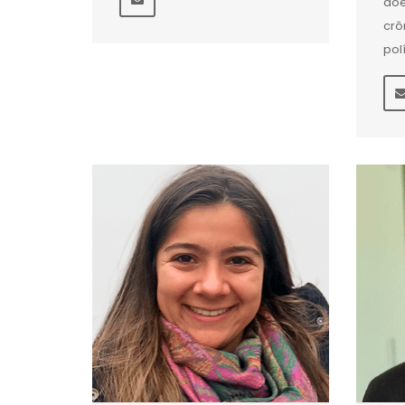
doe
crô
pol