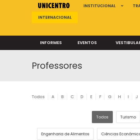
INSTITUCIONAL
TR
INTERNACIONAL
INFORMES
EVENTOS
VESTIBULA
Professores
Clíni
Clíni
Clíni
Clíni
Todos
A
B
C
D
E
F
G
H
I
J
Todos
Turismo
Câ
Engenharia de Alimentos
Ciências Econômic