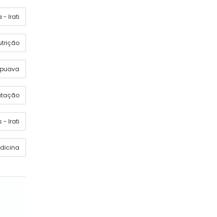
- Irati
utrição
apuava
utação
 - Irati
dicina