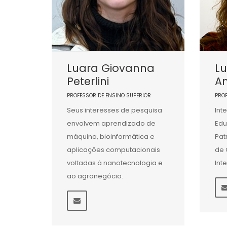
Luara Giovanna
L
Peterlini
A
PROFESSOR DE ENSINO SUPERIOR
PRO
Seus interesses de pesquisa
Int
envolvem aprendizado de
Edu
máquina, bioinformática e
Pat
aplicações computacionais
de 
voltadas à nanotecnologia e
Int
ao agronegócio.