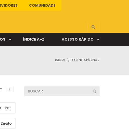
RVIDORES
COMUNIDADE
ÇOS
ÍNDICE A-Z
ACESSO RÁPIDO
INICIAL
DOCENTES
PÁGINA 7
s
ALUNO ONLINE
ia
DOCENTE ONLINE
Y
Z
mas
- Irati
Câmpus Santa Cruz
Direito