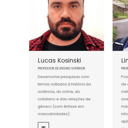
Lucas Kosinski
Li
PROFESSOR DE ENSINO SUPERIOR
PRO
Desenvolve pesquisas com
Pos
temas voltados à história da
de 
violência, do crime, do
mét
cotidiano e das relações de
ava
gênero (com ênfase em
máq
masculinidades).
inf
apl