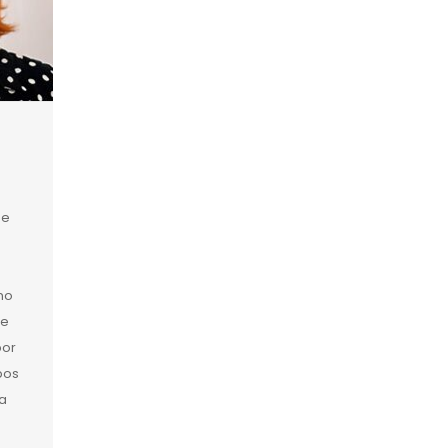
de
no
de
por
bos
na