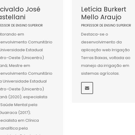
civaldo José
Letícia Burkert
stellani
Mello Araujo
FESSOR DE ENSINO SUPERIOR
PROFESSOR DE ENSINO SUPERIOR
utorando em
Destaca-se o
envolvimento Comunitário
desenvolvimento da
Universidade Estadual
aplicação web Irrigação
tro-Oeste (Unicentro)
Terras Baixas, voltada ao
aná; Mestre em
manejo da irrigação em
envolvimento Comunitário
sistemas agrícolas.
a Universidade Estadual
tro-Oeste (Unicentro)
aná (2020); especialista
Saúde Mental pela
Guairaca (2017);
ecialista em Clínica
canalítica pela