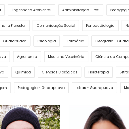
i
Engenharia Ambiental
Administração - Irati
Pedagogia 
haria Florestal
Comunicação Social
Fonoaudiologia
N
s - Guarapuava
Psicologia
Farmácia
Geografia - Guar
ava
Agronomia
Medicina Veterinária
Ciência da Comp
ava
Química
Ciências Biológicas
Fisioterapia
Letras
gem
Pedagogia - Guarapuava
Letras - Guarapuava
Me