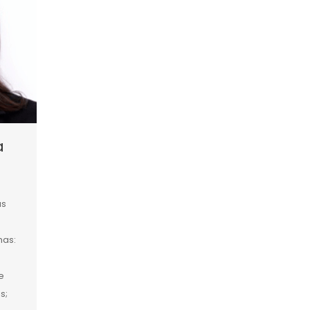
a
as
mas:
e
s;