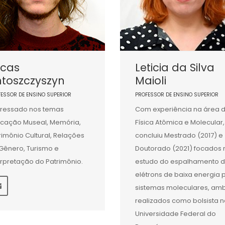
ucas
Leticia da Silva
ntoszczyszyn
Maioli
FESSOR DE ENSINO SUPERIOR
PROFESSOR DE ENSINO SUPERIOR
eressado nos temas
Com experiência na área 
cação Museal, Memória,
Física Atômica e Molecular,
rimônio Cultural, Relações
concluiu Mestrado (2017) e
Gênero, Turismo e
Doutorado (2021) focados 
erpretação do Patrimônio.
estudo do espalhamento 
elétrons de baixa energia 
sistemas moleculares, am
realizados como bolsista 
Universidade Federal do