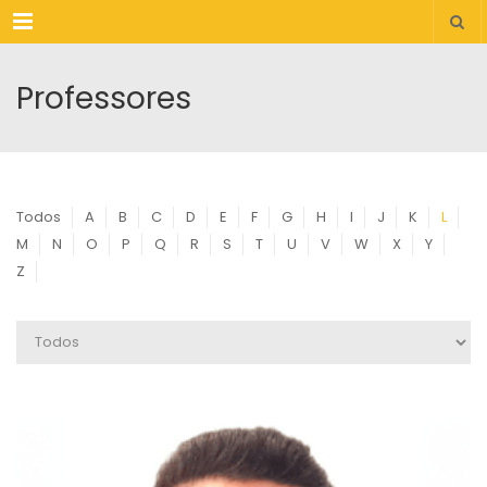
Menu
Professores
Todos
A
B
C
D
E
F
G
H
I
J
K
L
M
N
O
P
Q
R
S
T
U
V
W
X
Y
Z