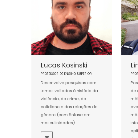
Lucas Kosinski
Li
PROFESSOR DE ENSINO SUPERIOR
PRO
Desenvolve pesquisas com
Pos
temas voltados à história da
de 
violência, do crime, do
mét
cotidiano e das relações de
ava
gênero (com ênfase em
máq
masculinidades).
inf
apl