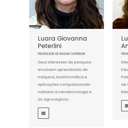
Luara Giovanna
L
Peterlini
A
PROFESSOR DE ENSINO SUPERIOR
PRO
Seus interesses de pesquisa
Int
envolvem aprendizado de
Edu
máquina, bioinformática e
Pat
aplicações computacionais
de 
voltadas à nanotecnologia e
Int
ao agronegócio.