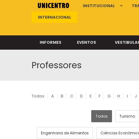
INSTITUCIONAL
TR
INTERNACIONAL
INFORMES
EVENTOS
VESTIBULA
Professores
Clíni
Clíni
Clíni
Clíni
Todos
A
B
C
D
E
F
G
H
I
J
Todos
Turismo
Câ
Engenharia de Alimentos
Ciências Econômic