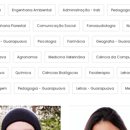
i
Engenharia Ambiental
Administração - Irati
Pedagogia 
haria Florestal
Comunicação Social
Fonoaudiologia
N
s - Guarapuava
Psicologia
Farmácia
Geografia - Guar
ava
Agronomia
Medicina Veterinária
Ciência da Comp
ava
Química
Ciências Biológicas
Fisioterapia
Letras
gem
Pedagogia - Guarapuava
Letras - Guarapuava
Me