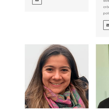
doe
crô
pol