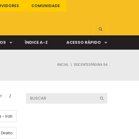
RVIDORES
COMUNIDADE
ÇOS
ÍNDICE A-Z
ACESSO RÁPIDO
INICIAL
DOCENTES
PÁGINA 54
s
ALUNO ONLINE
ia
DOCENTE ONLINE
Y
Z
mas
- Irati
Câmpus Santa Cruz
Direito