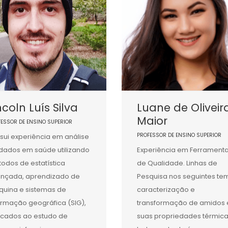
ncoln Luís Silva
Luane de Oliveir
Maior
FESSOR DE ENSINO SUPERIOR
PROFESSOR DE ENSINO SUPERIOR
sui experiência em análise
dados em saúde utilizando
Experiência em Ferrament
odos de estatística
de Qualidade. Linhas de
nçada, aprendizado de
Pesquisa nos seguintes te
uina e sistemas de
caracterização e
ormação geográfica (SIG),
transformação de amidos 
icados ao estudo de
suas propriedades térmica