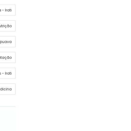
- Irati
utrição
apuava
utação
 - Irati
dicina