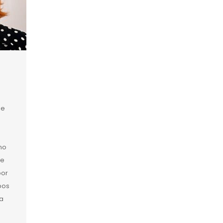
de
no
de
por
bos
na