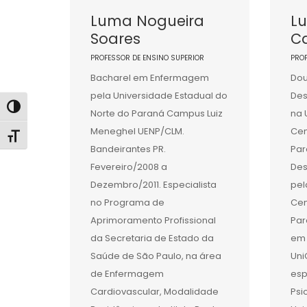
Luma Nogueira
Lu
Soares
Ca
PROFESSOR DE ENSINO SUPERIOR
PRO
Bacharel em Enfermagem
Do
pela Universidade Estadual do
Des
Alternar alto contraste
Norte do Paraná Campus Luiz
na 
Meneghel UENP/CLM.
Cen
Alternar tamanho da fonte
Bandeirantes PR.
Par
Fevereiro/2008 a
Des
Dezembro/2011. Especialista
pel
no Programa de
Cen
Aprimoramento Profissional
Par
da Secretaria de Estado da
em 
Saúde de São Paulo, na área
Uni
de Enfermagem
esp
Cardiovascular, Modalidade
Psi