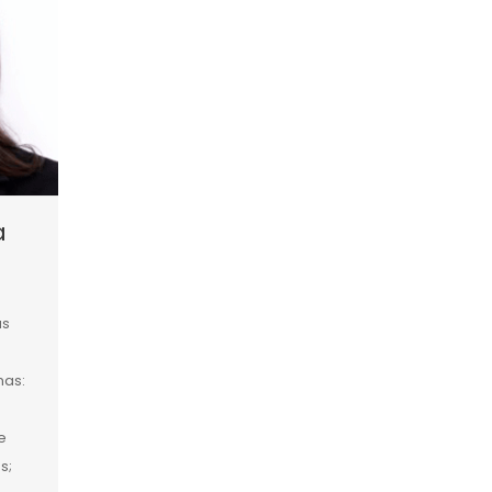
a
as
mas:
e
s;