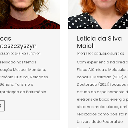
ucas
Leticia da Silva
ntoszczyszyn
Maioli
FESSOR DE ENSINO SUPERIOR
PROFESSOR DE ENSINO SUPERIOR
eressado nos temas
Com experiência na área 
cação Museal, Memória,
Física Atômica e Molecular,
rimônio Cultural, Relações
concluiu Mestrado (2017) e
Gênero, Turismo e
Doutorado (2021) focados 
erpretação do Patrimônio.
estudo do espalhamento 
elétrons de baixa energia 
sistemas moleculares, am
realizados como bolsista 
Universidade Federal do