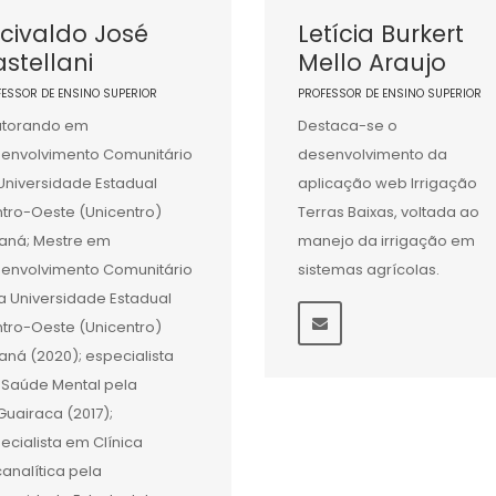
civaldo José
Letícia Burkert
stellani
Mello Araujo
FESSOR DE ENSINO SUPERIOR
PROFESSOR DE ENSINO SUPERIOR
utorando em
Destaca-se o
envolvimento Comunitário
desenvolvimento da
Universidade Estadual
aplicação web Irrigação
tro-Oeste (Unicentro)
Terras Baixas, voltada ao
aná; Mestre em
manejo da irrigação em
envolvimento Comunitário
sistemas agrícolas.
a Universidade Estadual
tro-Oeste (Unicentro)
aná (2020); especialista
Saúde Mental pela
Guairaca (2017);
ecialista em Clínica
canalítica pela