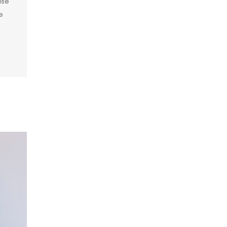
ase
e