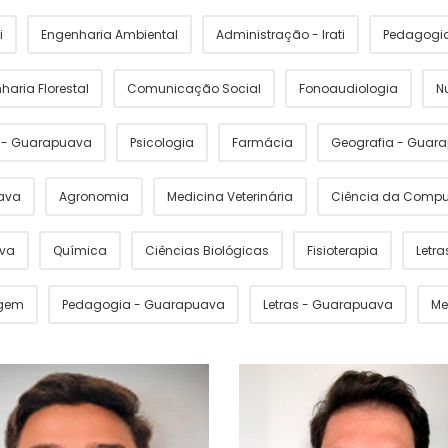
i
Engenharia Ambiental
Administração - Irati
Pedagogia 
haria Florestal
Comunicação Social
Fonoaudiologia
N
s - Guarapuava
Psicologia
Farmácia
Geografia - Guar
ava
Agronomia
Medicina Veterinária
Ciência da Comp
ava
Química
Ciências Biológicas
Fisioterapia
Letras
gem
Pedagogia - Guarapuava
Letras - Guarapuava
Me