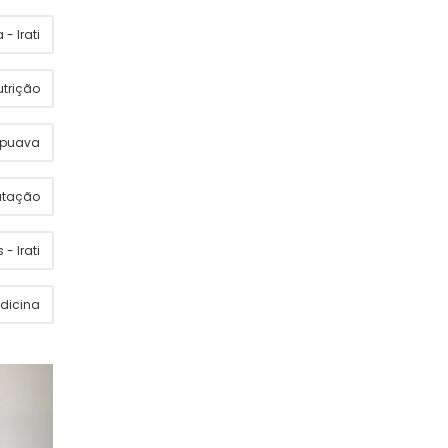
- Irati
utrição
apuava
utação
 - Irati
dicina