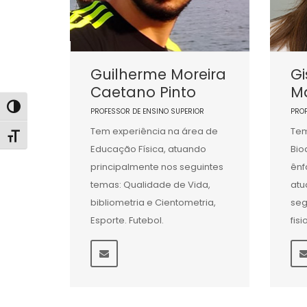
Guilherme Moreira
Gi
Caetano Pinto
Ma
Alternar alto contraste
PROFESSOR DE ENSINO SUPERIOR
PRO
Tem experiência na área de
Tem
Alternar tamanho da fonte
Educação Física, atuando
Bio
principalmente nos seguintes
ênf
temas: Qualidade de Vida,
atu
bibliometria e Cientometria,
seg
Esporte. Futebol.
fis