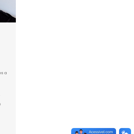
e
os a
r
s