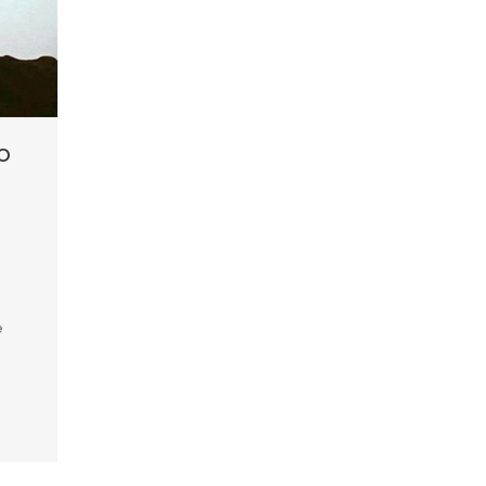
o
e
e