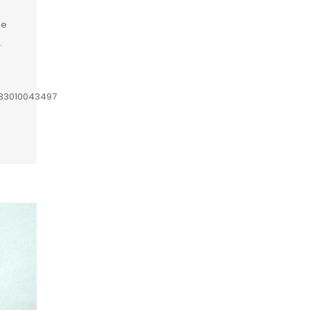
de
.
633010043497