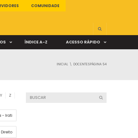
RVIDORES
COMUNIDADE
ÇOS
ÍNDICE A-Z
ACESSO RÁPIDO
INICIAL
DOCENTES
PÁGINA 54
s
ALUNO ONLINE
ia
DOCENTE ONLINE
Y
Z
mas
- Irati
Câmpus Santa Cruz
Direito