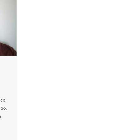
ico,
ção,
a