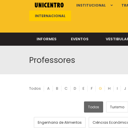
INSTITUCIONAL
TR
INTERNACIONAL
INFORMES
EVENTOS
VESTIBULA
Professores
Clíni
Clíni
Clíni
Clíni
Todos
A
B
C
D
E
F
G
H
I
J
Todos
Turismo
Câ
Engenharia de Alimentos
Ciências Econômic