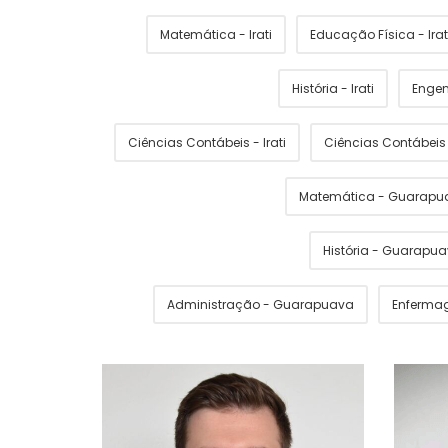
Matemática - Irati
Educação Física - Irat
História - Irati
Engen
Ciências Contábeis - Irati
Ciências Contábei
Matemática - Guarapu
História - Guarapu
Administração - Guarapuava
Enferma