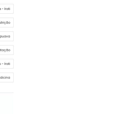
- Irati
utrição
apuava
utação
 - Irati
dicina