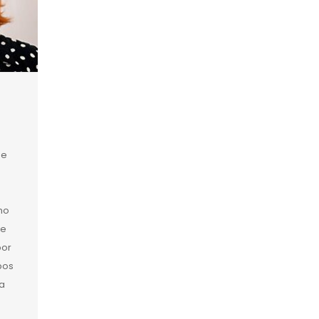
de
no
de
por
bos
na