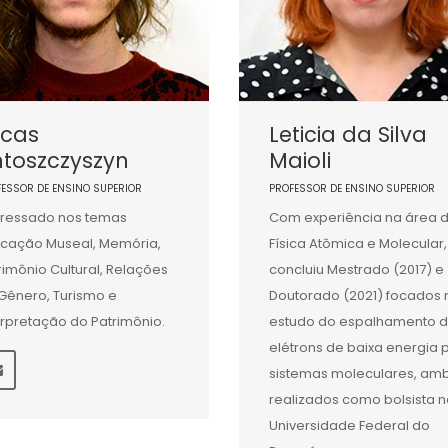
ucas
Leticia da Silva
ntoszczyszyn
Maioli
FESSOR DE ENSINO SUPERIOR
PROFESSOR DE ENSINO SUPERIOR
eressado nos temas
Com experiência na área 
cação Museal, Memória,
Física Atômica e Molecular,
rimônio Cultural, Relações
concluiu Mestrado (2017) e
Gênero, Turismo e
Doutorado (2021) focados 
erpretação do Patrimônio.
estudo do espalhamento 
elétrons de baixa energia 
sistemas moleculares, am
realizados como bolsista 
Universidade Federal do