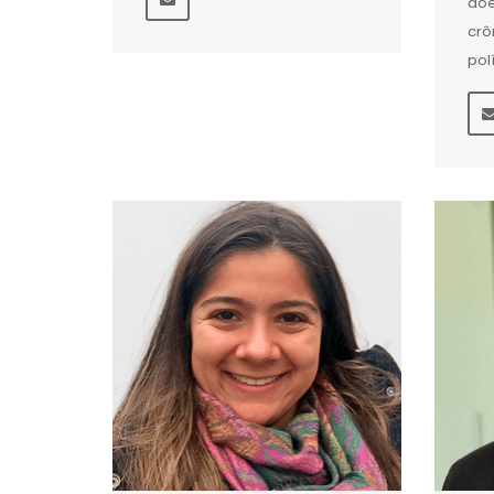
doe
crô
pol