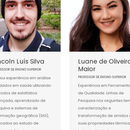
ncoln Luís Silva
Luane de Oliveir
Maior
FESSOR DE ENSINO SUPERIOR
PROFESSOR DE ENSINO SUPERIOR
sui experiência em análise
dados em saúde utilizando
Experiência em Ferrament
odos de estatística
de Qualidade. Linhas de
nçada, aprendizado de
Pesquisa nos seguintes te
uina e sistemas de
caracterização e
ormação geográfica (SIG),
transformação de amidos 
icados ao estudo de
suas propriedades térmica