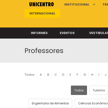
INSTITUCIONAL
TR
INTERNACIONAL
INFORMES
EVENTOS
VESTIBULA
Professores
Clíni
Clíni
Clíni
Clíni
Todos
A
B
C
D
E
F
G
H
I
J
Todos
Turismo
Câ
Engenharia de Alimentos
Ciências Econômic