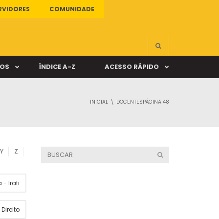
RVIDORES
COMUNIDADE
ÇOS
ÍNDICE A-Z
ACESSO RÁPIDO
INICIAL
DOCENTES
PÁGINA 48
s
ALUNO ONLINE
ia
DOCENTE ONLINE
Y
Z
mas
- Irati
Câmpus Santa Cruz
Direito