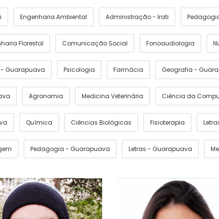
i
Engenharia Ambiental
Administração - Irati
Pedagogia 
haria Florestal
Comunicação Social
Fonoaudiologia
N
s - Guarapuava
Psicologia
Farmácia
Geografia - Guar
ava
Agronomia
Medicina Veterinária
Ciência da Comp
ava
Química
Ciências Biológicas
Fisioterapia
Letras
gem
Pedagogia - Guarapuava
Letras - Guarapuava
Me