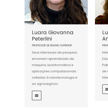
Luara Giovanna
L
Peterlini
A
PROFESSOR DE ENSINO SUPERIOR
PRO
Seus interesses de pesquisa
Int
envolvem aprendizado de
Edu
máquina, bioinformática e
Pat
aplicações computacionais
de 
voltadas à nanotecnologia e
Int
ao agronegócio.