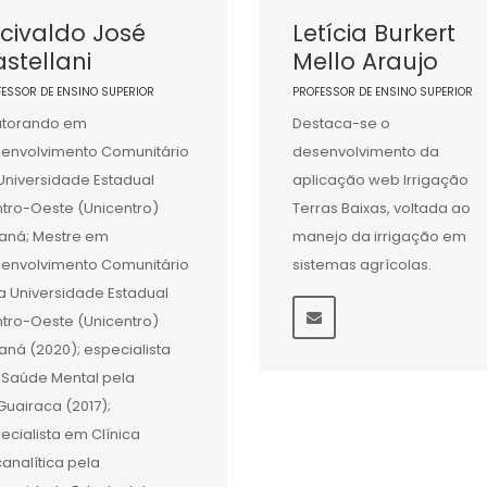
civaldo José
Letícia Burkert
stellani
Mello Araujo
FESSOR DE ENSINO SUPERIOR
PROFESSOR DE ENSINO SUPERIOR
utorando em
Destaca-se o
envolvimento Comunitário
desenvolvimento da
Universidade Estadual
aplicação web Irrigação
tro-Oeste (Unicentro)
Terras Baixas, voltada ao
aná; Mestre em
manejo da irrigação em
envolvimento Comunitário
sistemas agrícolas.
a Universidade Estadual
tro-Oeste (Unicentro)
aná (2020); especialista
Saúde Mental pela
Guairaca (2017);
ecialista em Clínica
canalítica pela