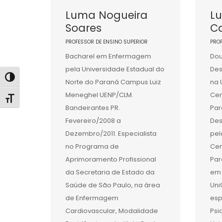
Luma Nogueira
Lu
Soares
Ca
PROFESSOR DE ENSINO SUPERIOR
PRO
Bacharel em Enfermagem
Do
pela Universidade Estadual do
Des
Alternar alto contraste
Norte do Paraná Campus Luiz
na 
Meneghel UENP/CLM.
Cen
Alternar tamanho da fonte
Bandeirantes PR.
Par
Fevereiro/2008 a
Des
Dezembro/2011. Especialista
pel
no Programa de
Cen
Aprimoramento Profissional
Par
da Secretaria de Estado da
em 
Saúde de São Paulo, na área
Uni
de Enfermagem
esp
Cardiovascular, Modalidade
Psi