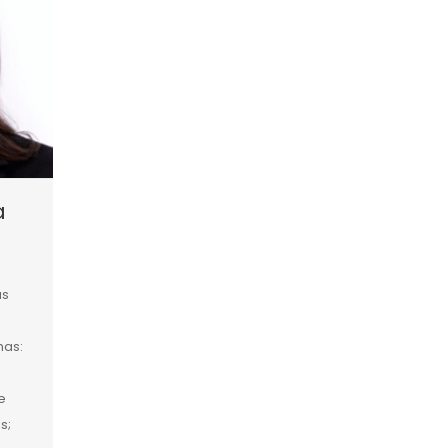
a
as
mas:
e
s;