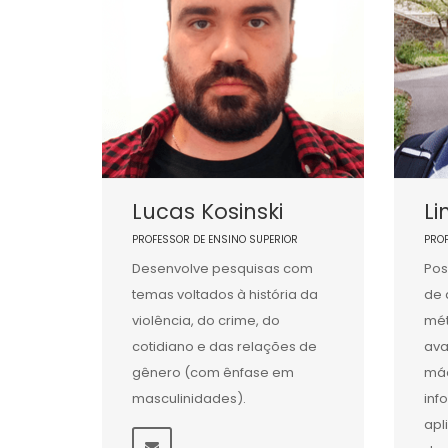
Lucas Kosinski
Li
PROFESSOR DE ENSINO SUPERIOR
PRO
Desenvolve pesquisas com
Pos
temas voltados à história da
de 
violência, do crime, do
mét
cotidiano e das relações de
ava
gênero (com ênfase em
máq
masculinidades).
inf
apl