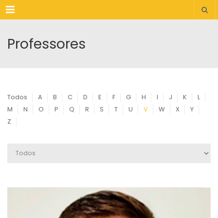
Menu
Professores
Todos
A
B
C
D
E
F
G
H
I
J
K
L
M
N
O
P
Q
R
S
T
U
V
W
X
Y
Z