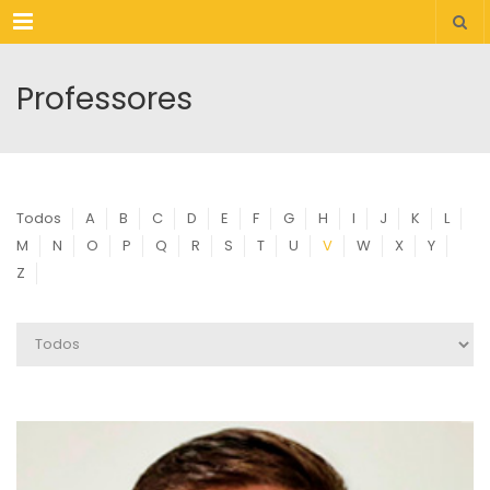
Menu
Professores
Todos
A
B
C
D
E
F
G
H
I
J
K
L
M
N
O
P
Q
R
S
T
U
V
W
X
Y
Z