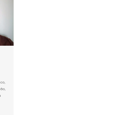
ico,
ção,
a