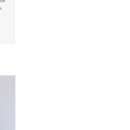
ase
e