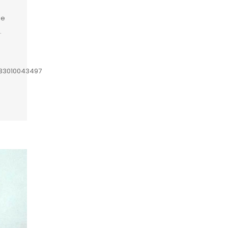
de
.
633010043497