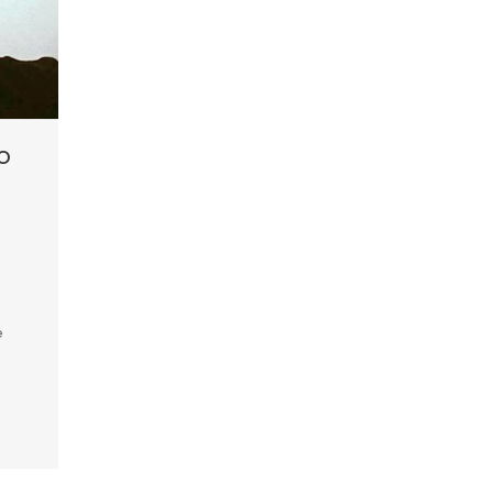
o
e
e