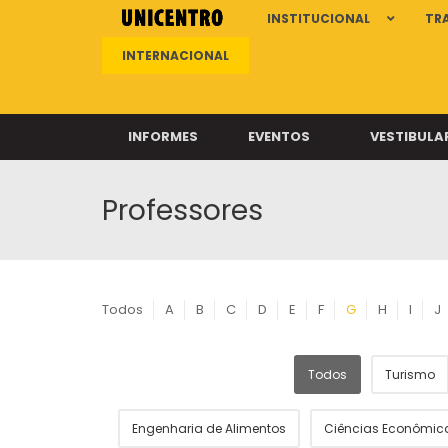
INSTITUCIONAL
TR
INTERNACIONAL
INFORMES
EVENTOS
VESTIBULA
Professores
Clíni
Clíni
Clíni
Clíni
Todos
A
B
C
D
E
F
G
H
I
J
Todos
Turismo
Câ
Engenharia de Alimentos
Ciências Econômic