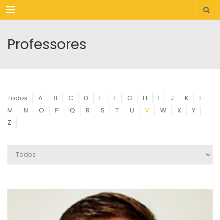
Menu
Professores
Todos
A
B
C
D
E
F
G
H
I
J
K
L
M
N
O
P
Q
R
S
T
U
V
W
X
Y
Z