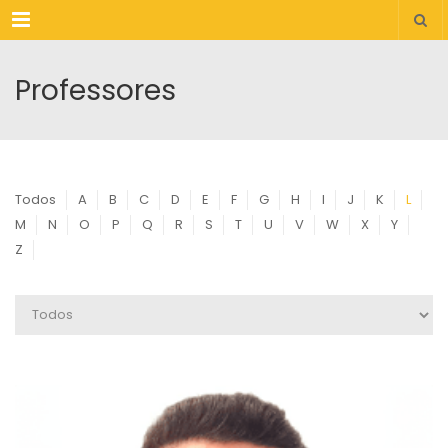
Menu
Professores
Todos
A
B
C
D
E
F
G
H
I
J
K
L
M
N
O
P
Q
R
S
T
U
V
W
X
Y
Z