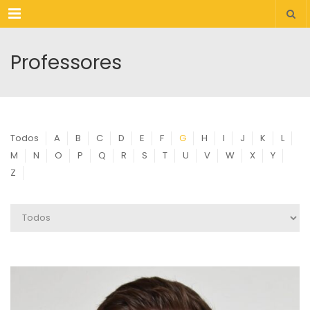
Menu
Professores
Todos
A
B
C
D
E
F
G
H
I
J
K
L
M
N
O
P
Q
R
S
T
U
V
W
X
Y
Z