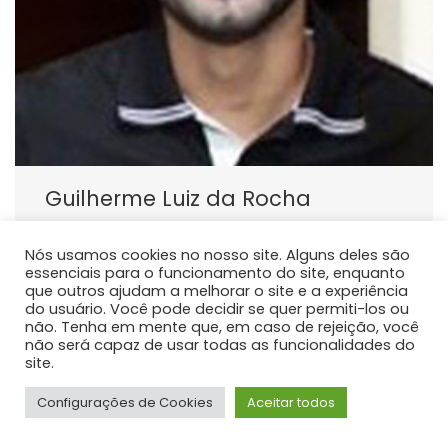
Guilherme Luiz da Rocha
PROFESSOR DE ENSINO SUPERIOR
Nós usamos cookies no nosso site. Alguns deles são
Atualmente atua como docente do curso de
essenciais para o funcionamento do site, enquanto
graduação em Medicina da Universidade Estadual do
que outros ajudam a melhorar o site e a experiência
Centro Oeste - Unicentro, responsável pelas
do usuário. Você pode decidir se quer permiti-los ou
não. Tenha em mente que, em caso de rejeição, você
disciplinas de Anatomia Humana.
não será capaz de usar todas as funcionalidades do
site.
Configurações de Cookies
Aceitar todos