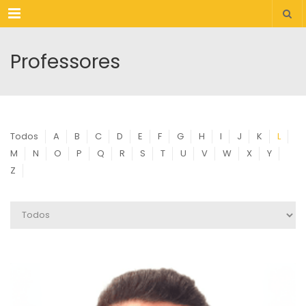
Menu
Professores
Todos
A
B
C
D
E
F
G
H
I
J
K
L
M
N
O
P
Q
R
S
T
U
V
W
X
Y
Z