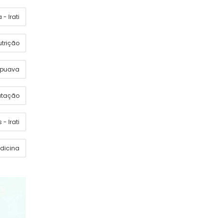
- Irati
utrição
apuava
utação
 - Irati
dicina