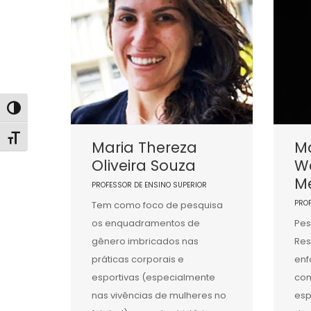
Alternar alto contraste
Alternar tamanho da fonte
Maria Thereza
Ma
Oliveira Souza
W
M
PROFESSOR DE ENSINO SUPERIOR
PRO
Tem como foco de pesquisa
os enquadramentos de
Pes
gênero imbricados nas
Res
práticas corporais e
enf
esportivas (especialmente
co
nas vivências de mulheres no
esp