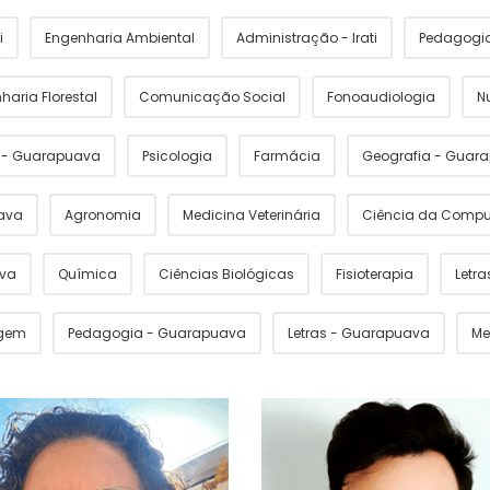
i
Engenharia Ambiental
Administração - Irati
Pedagogia 
haria Florestal
Comunicação Social
Fonoaudiologia
N
s - Guarapuava
Psicologia
Farmácia
Geografia - Guar
ava
Agronomia
Medicina Veterinária
Ciência da Comp
ava
Química
Ciências Biológicas
Fisioterapia
Letras
gem
Pedagogia - Guarapuava
Letras - Guarapuava
Me