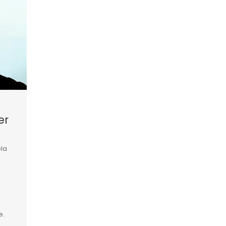
er
la
e.