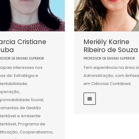
rcia Cristiane
Meriély Karine
ruba
Ribeiro de Souza
FESSOR DE ENSINO SUPERIOR
PROFESSOR DE ENSINO SUPERIOR
ncipais interesses nos
Tem experiência na área d
as de: Estratégia e
Administração, com ênfas
tentabilidade;
em Ciências Contábeis
operação,
ponsabilidade Social,
ramentas de Gestão
tentável e Ambiente
tentável, Programa de
tificação, Cooperativismo,