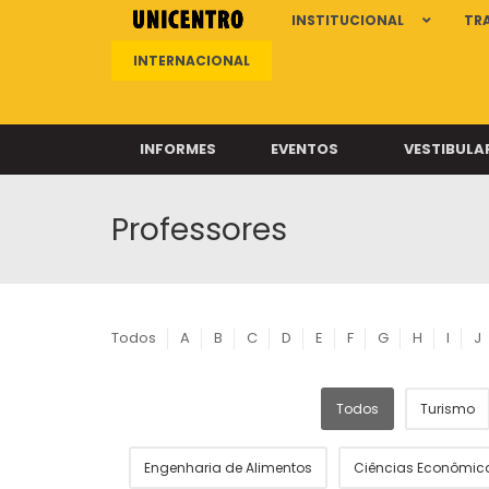
INSTITUCIONAL
TR
INTERNACIONAL
INFORMES
EVENTOS
VESTIBULA
Professores
Clíni
Clíni
Clíni
Clíni
Todos
A
B
C
D
E
F
G
H
I
J
Todos
Turismo
Câ
Engenharia de Alimentos
Ciências Econômic