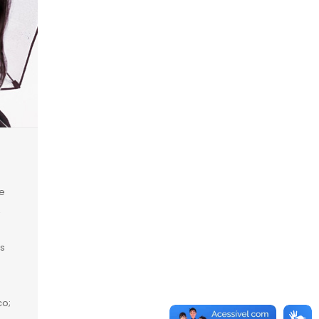
e
,
s
co;