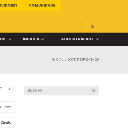
RVIDORES
COMUNIDADE
ÇOS
ÍNDICE A-Z
ACESSO RÁPIDO
INICIAL
DOCENTES
PÁGINA 29
s
ALUNO ONLINE
ia
DOCENTE ONLINE
Y
Z
mas
- Irati
Câmpus Santa Cruz
Direito