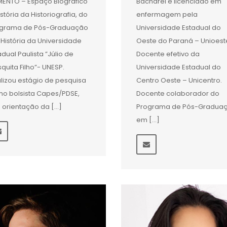
ENTO – Espaço Biográfico
Bacharel e licenciado em
istória da Historiografia, do
enfermagem pela
ograma de Pós-Graduação
Universidade Estadual do
História da Universidade
Oeste do Paraná – Unioest
adual Paulista ”Júlio de
Docente efetivo da
quita Filho”- UNESP.
Universidade Estadual do
lizou estágio de pesquisa
Centro Oeste – Unicentro.
o bolsista Capes/PDSE,
Docente colaborador do
 orientação da […]
Programa de Pós-Gradua
em […]