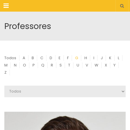
Menu
Professores
Todos
A
B
C
D
E
F
G
H
I
J
K
L
M
N
O
P
Q
R
S
T
U
V
W
X
Y
Z