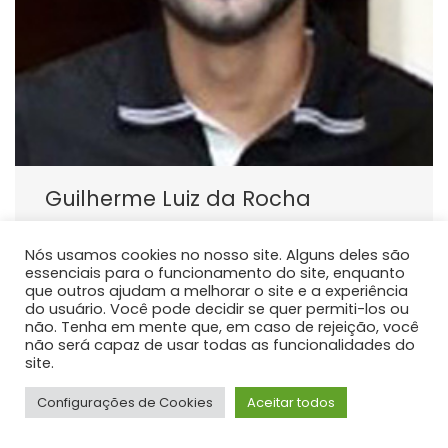
Guilherme Luiz da Rocha
PROFESSOR DE ENSINO SUPERIOR
Nós usamos cookies no nosso site. Alguns deles são
Atualmente atua como docente do curso de
essenciais para o funcionamento do site, enquanto
graduação em Medicina da Universidade Estadual do
que outros ajudam a melhorar o site e a experiência
Centro Oeste - Unicentro, responsável pelas
do usuário. Você pode decidir se quer permiti-los ou
não. Tenha em mente que, em caso de rejeição, você
disciplinas de Anatomia Humana.
não será capaz de usar todas as funcionalidades do
site.
Configurações de Cookies
Aceitar todos