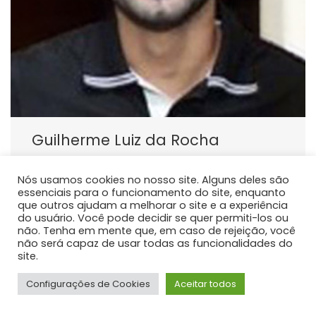
Guilherme Luiz da Rocha
PROFESSOR DE ENSINO SUPERIOR
Nós usamos cookies no nosso site. Alguns deles são
Atualmente atua como docente do curso de
essenciais para o funcionamento do site, enquanto
graduação em Medicina da Universidade Estadual do
que outros ajudam a melhorar o site e a experiência
Centro Oeste - Unicentro, responsável pelas
do usuário. Você pode decidir se quer permiti-los ou
não. Tenha em mente que, em caso de rejeição, você
disciplinas de Anatomia Humana.
não será capaz de usar todas as funcionalidades do
site.
Configurações de Cookies
Aceitar todos