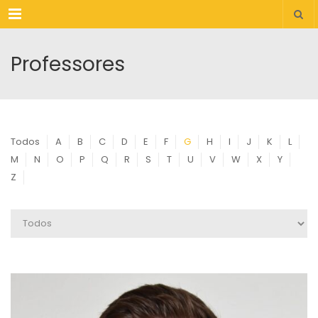
Menu
Professores
Todos
A
B
C
D
E
F
G
H
I
J
K
L
M
N
O
P
Q
R
S
T
U
V
W
X
Y
Z