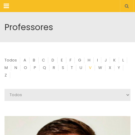
Menu
Professores
Todos
A
B
C
D
E
F
G
H
I
J
K
L
M
N
O
P
Q
R
S
T
U
V
W
X
Y
Z