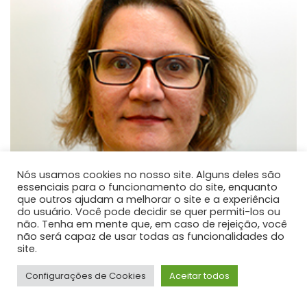
Nós usamos cookies no nosso site. Alguns deles são
essenciais para o funcionamento do site, enquanto
que outros ajudam a melhorar o site e a experiência
do usuário. Você pode decidir se quer permiti-los ou
não. Tenha em mente que, em caso de rejeição, você
não será capaz de usar todas as funcionalidades do
site.
Méri Frotscher Kramer
Configurações de Cookies
Aceitar todos
PROFESSOR DE ENSINO SUPERIOR