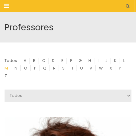
Menu
Professores
Todos
A
B
C
D
E
F
G
H
I
J
K
L
M
N
O
P
Q
R
S
T
U
V
W
X
Y
Z