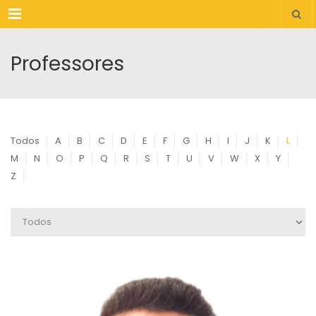
Menu
Professores
Todos
A
B
C
D
E
F
G
H
I
J
K
L
M
N
O
P
Q
R
S
T
U
V
W
X
Y
Z