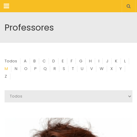
Menu
Professores
Todos
A
B
C
D
E
F
G
H
I
J
K
L
M
N
O
P
Q
R
S
T
U
V
W
X
Y
Z