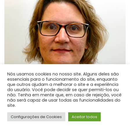
Nós usamos cookies no nosso site. Alguns deles são
essenciais para o funcionamento do site, enquanto
que outros ajudam a melhorar o site e a experiência
do usuário. Você pode decidir se quer permiti-los ou
não. Tenha em mente que, em caso de rejeição, você
não será capaz de usar todas as funcionalidades do
site.
Méri Frotscher Kramer
Configurações de Cookies
Aceitar todos
PROFESSOR DE ENSINO SUPERIOR