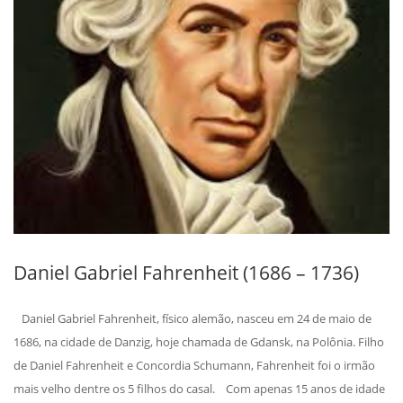
Daniel Gabriel Fahrenheit (1686 – 1736)
Daniel Gabriel Fahrenheit, físico alemão, nasceu em 24 de maio de
1686, na cidade de Danzig, hoje chamada de Gdansk, na Polônia. Filho
de Daniel Fahrenheit e Concordia Schumann, Fahrenheit foi o irmão
mais velho dentre os 5 filhos do casal. Com apenas 15 anos de idade