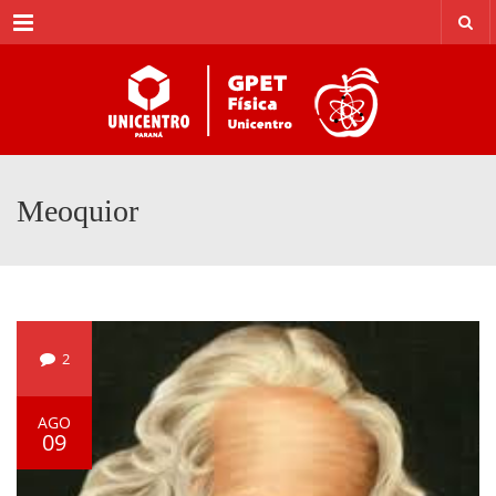
Menu
Meoquior
2
AGO
09