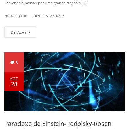
Fahrenheit, passou por uma grande tragédia, [...]
|
POR MEOQUIOR
CIENTISTA DA SEMANA
DETALHE
0
AGO
28
Paradoxo de Einstein-Podolsky-Rosen