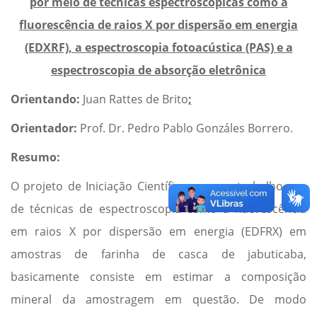
por meio de técnicas espectroscópicas como a
fluorescência de raios X por dispersão em energia
(EDXRF), a espectroscopia fotoacústica (PAS) e a
espectroscopia de absorção eletrônica
Orientando:
Juan Rattes de Brito
;
Orientador:
Prof. Dr. Pedro Pablo Gonzáles Borrero.
Resumo:
O projeto de Iniciação Científica em que trabalho usa
de técnicas de espectroscopia como a fluorescência
em raios X por dispersão em energia (EDFRX) em
amostras de farinha de casca de jabuticaba,
basicamente consiste em estimar a composição
mineral da amostragem em questão. De modo