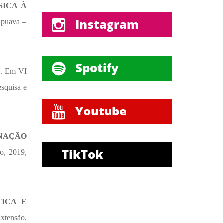
SICA À
Instagram
apuava –
Spotify
. Em VI
3
squisa e
Youtube
INAÇÃO
TikTok
o, 2019,
ICA E
xtensão,