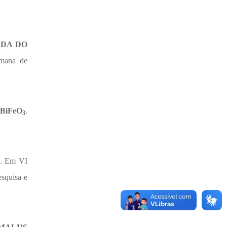
ADA DO
emana de
BiFeO
.
3
. Em VI
squisa e