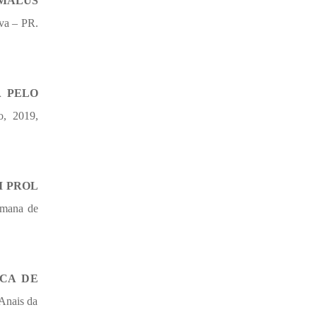
 MALUS
va – PR.
A PELO
o, 2019,
M PROL
emana de
CA DE
Anais da