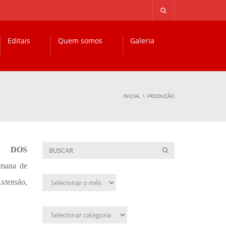
Editais
Quem somos
Galeria
INICIAL
PRODUÇÃO
A DOS
mana de
Arquivo
xtensão,
mensal
Assunto