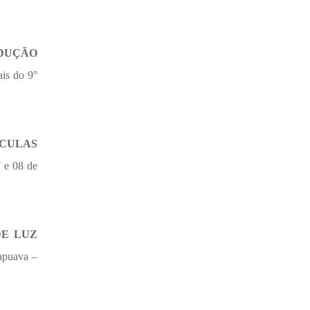
ODUÇÃO
is do 9°
CULAS
 e 08 de
DE LUZ
apuava –