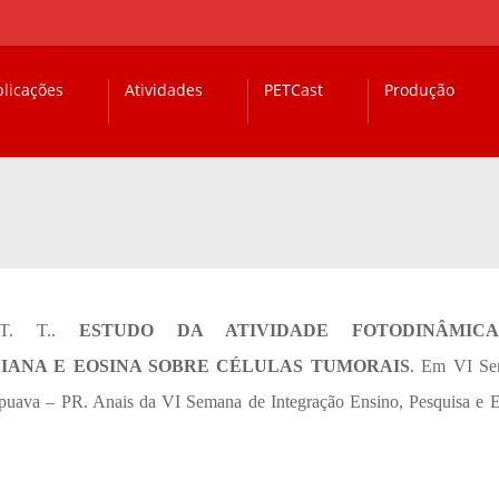
licações
Atividades
PETCast
Produção
 T. T..
ESTUDO DA ATIVIDADE FOTODINÂMIC
CIANA E EOSINA SOBRE CÉLULAS TUMORAIS
. Em VI Se
apuava – PR. Anais da VI Semana de Integração Ensino, Pesquisa e E