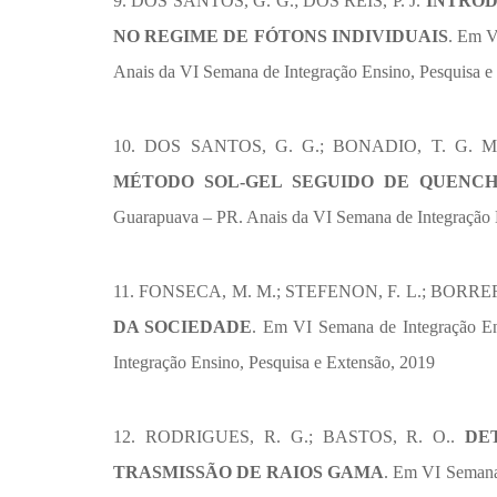
9. DOS SANTOS, G. G.; DOS REIS, P. J.
INTROD
NO REGIME DE FÓTONS INDIVIDUAIS
. Em V
Anais da VI Semana de Integração Ensino, Pesquisa e
10. DOS SANTOS, G. G.; BONADIO, T. G. 
MÉTODO SOL-GEL SEGUIDO DE QUENCH
Guarapuava – PR. Anais da VI Semana de Integração E
11. FONSECA, M. M.; STEFENON, F. L.; BORRERO,
DA SOCIEDADE
. Em VI Semana de Integração En
Integração Ensino, Pesquisa e Extensão, 2019
12. RODRIGUES, R. G.; BASTOS, R. O..
DE
TRASMISSÃO DE RAIOS GAMA
. Em VI Semana 