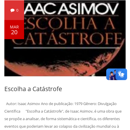
0
MAR
20
Escolha a Catástrofe
Autor: Isaac Asimov Ano de publicação: 1979 Gênero: Divulgação
Científica "Escolha a Catástrofe", de Isaac Asimov, é uma obra que
se propõe a analisar, de forma sistemática e científica, os diferentes
eventos que poderiam levar ao colapso da civilização mundial ou à