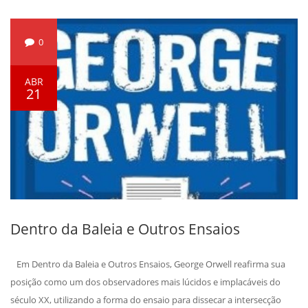
0
ABR
21
Dentro da Baleia e Outros Ensaios
Em Dentro da Baleia e Outros Ensaios, George Orwell reafirma sua
posição como um dos observadores mais lúcidos e implacáveis do
século XX, utilizando a forma do ensaio para dissecar a intersecção