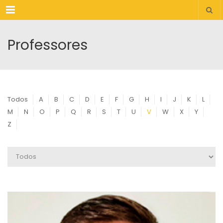
Menu
Professores
Todos
A
B
C
D
E
F
G
H
I
J
K
L
M
N
O
P
Q
R
S
T
U
V
W
X
Y
Z