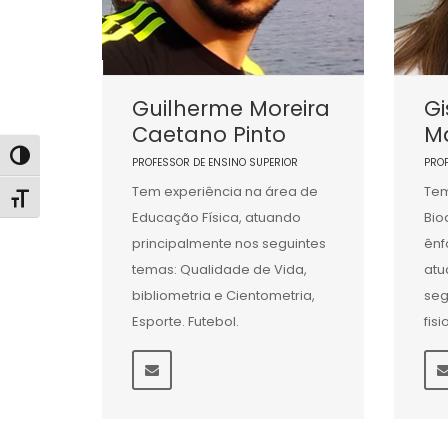
Guilherme Moreira
Gi
Caetano Pinto
Ma
Alternar alto contraste
PROFESSOR DE ENSINO SUPERIOR
PRO
Tem experiência na área de
Tem
Alternar tamanho da fonte
Educação Física, atuando
Bio
principalmente nos seguintes
ênf
temas: Qualidade de Vida,
atu
bibliometria e Cientometria,
seg
Esporte. Futebol.
fis