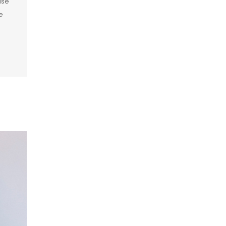
ase
e