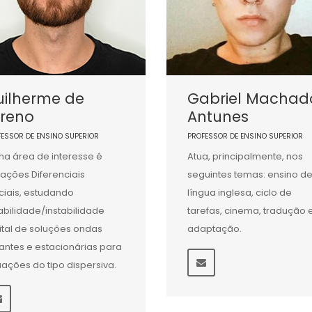
uilherme de
Gabriel Machad
oreno
Antunes
FESSOR DE ENSINO SUPERIOR
PROFESSOR DE ENSINO SUPERIOR
ha área de interesse é
Atua, principalmente, nos
ações Diferenciais
seguintes temas: ensino d
ciais, estudando
língua inglesa, ciclo de
abilidade/instabilidade
tarefas, cinema, tradução 
ital de soluções ondas
adaptação.
jantes e estacionárias para
ações do tipo dispersiva.