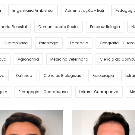
i
Engenharia Ambiental
Administração - Irati
Pedagogia 
haria Florestal
Comunicação Social
Fonoaudiologia
N
s - Guarapuava
Psicologia
Farmácia
Geografia - Guar
ava
Agronomia
Medicina Veterinária
Ciência da Comp
ava
Química
Ciências Biológicas
Fisioterapia
Letras
gem
Pedagogia - Guarapuava
Letras - Guarapuava
Me