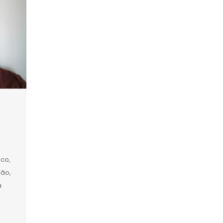
ico,
ção,
a