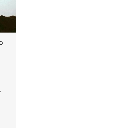
o
e
e