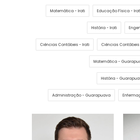
Matemática - Irati
Educação Física - Irat
História - Irati
Engen
Ciências Contábeis - Irati
Ciências Contábei
Matemática - Guarapu
História - Guarapu
Administração - Guarapuava
Enferma