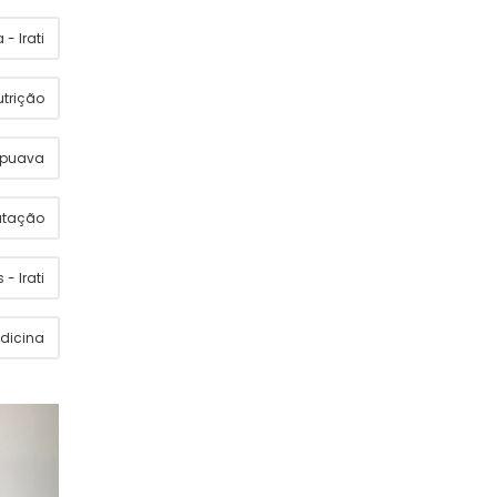
- Irati
utrição
apuava
utação
 - Irati
dicina