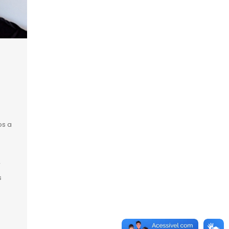
e
os a
r
s