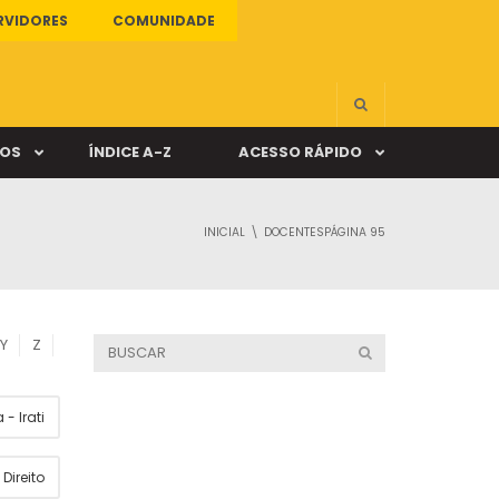
RVIDORES
COMUNIDADE
ÇOS
ÍNDICE A-Z
ACESSO RÁPIDO
INICIAL
DOCENTES
PÁGINA 95
s
ALUNO ONLINE
ia
DOCENTE ONLINE
Y
Z
mas
- Irati
Câmpus Santa Cruz
Direito