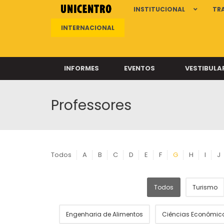
INSTITUCIONAL
TR
INTERNACIONAL
INFORMES
EVENTOS
VESTIBULA
Professores
Clíni
Clíni
Clíni
Clíni
Todos
A
B
C
D
E
F
G
H
I
J
Todos
Turismo
Câ
Engenharia de Alimentos
Ciências Econômic