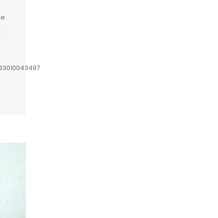
de
.
633010043497