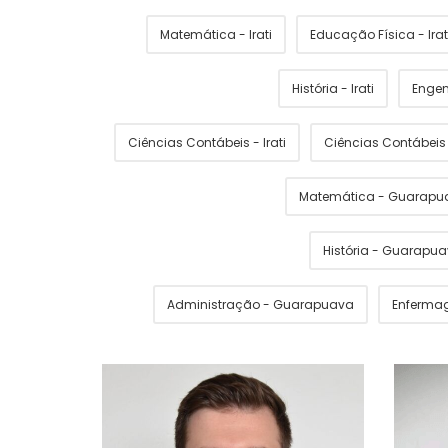
Matemática - Irati
Educação Física - Irat
História - Irati
Engen
Ciências Contábeis - Irati
Ciências Contábei
Matemática - Guarapu
História - Guarapu
Administração - Guarapuava
Enferma