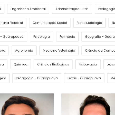
i
Engenharia Ambiental
Administração - Irati
Pedagogia 
haria Florestal
Comunicação Social
Fonoaudiologia
N
s - Guarapuava
Psicologia
Farmácia
Geografia - Guar
ava
Agronomia
Medicina Veterinária
Ciência da Comp
ava
Química
Ciências Biológicas
Fisioterapia
Letras
gem
Pedagogia - Guarapuava
Letras - Guarapuava
Me