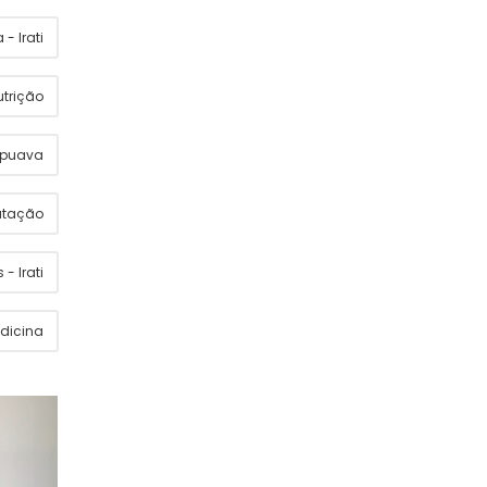
- Irati
utrição
apuava
utação
 - Irati
dicina