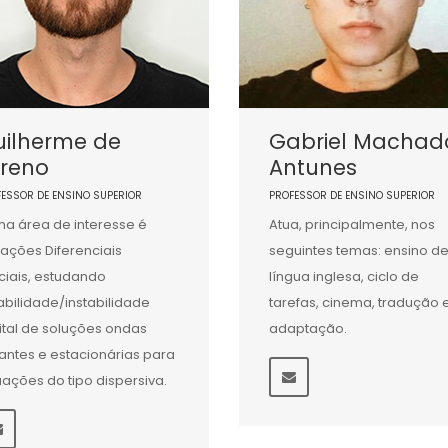
uilherme de
Gabriel Machad
oreno
Antunes
FESSOR DE ENSINO SUPERIOR
PROFESSOR DE ENSINO SUPERIOR
ha área de interesse é
Atua, principalmente, nos
ações Diferenciais
seguintes temas: ensino d
ciais, estudando
língua inglesa, ciclo de
abilidade/instabilidade
tarefas, cinema, tradução 
ital de soluções ondas
adaptação.
jantes e estacionárias para
ações do tipo dispersiva.