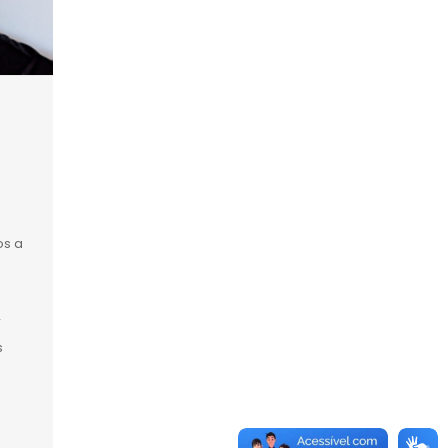
e
os a
r
s