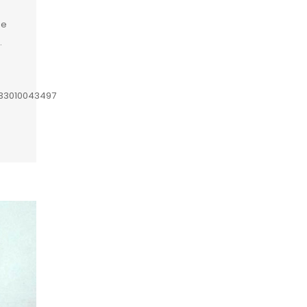
de
.
633010043497