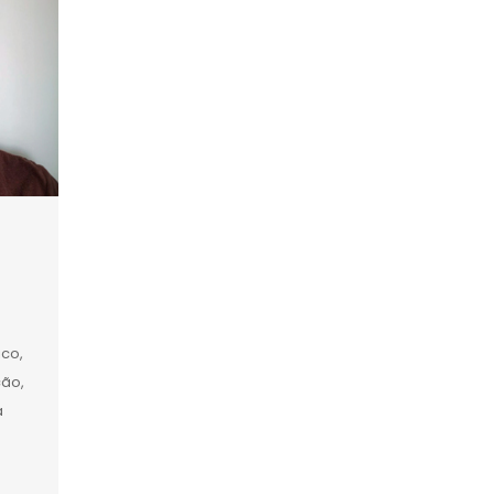
ico,
ção,
a