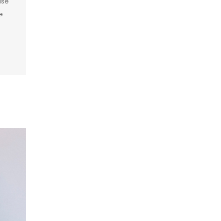
ase
e