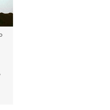
o
e
e