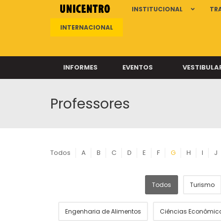
INSTITUCIONAL
TR
INTERNACIONAL
INFORMES
EVENTOS
VESTIBULA
Professores
Clíni
Clíni
Clíni
Clíni
Todos
A
B
C
D
E
F
G
H
I
J
Todos
Turismo
Câ
Engenharia de Alimentos
Ciências Econômic