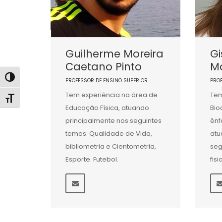
Guilherme Moreira
Gi
Caetano Pinto
Ma
Alternar alto contraste
PROFESSOR DE ENSINO SUPERIOR
PRO
Tem experiência na área de
Tem
Alternar tamanho da fonte
Educação Física, atuando
Bio
principalmente nos seguintes
ênf
temas: Qualidade de Vida,
atu
bibliometria e Cientometria,
seg
Esporte. Futebol.
fis