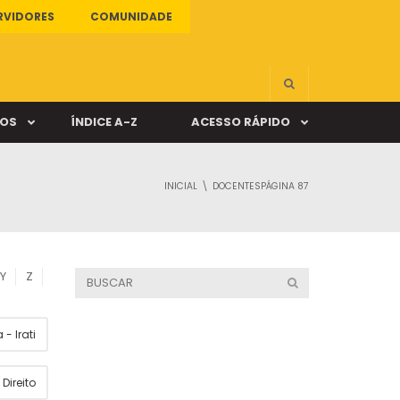
RVIDORES
COMUNIDADE
ÇOS
ÍNDICE A-Z
ACESSO RÁPIDO
INICIAL
DOCENTES
PÁGINA 87
s
ALUNO ONLINE
ia
DOCENTE ONLINE
Y
Z
mas
- Irati
Câmpus Santa Cruz
Direito