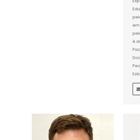
Esp
Edu
pel
em 
pel
é d
Psi
Doc
Ped
Est