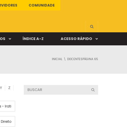
RVIDORES
COMUNIDADE
ÇOS
ÍNDICE A-Z
ACESSO RÁPIDO
INICIAL
DOCENTES
PÁGINA 65
s
ALUNO ONLINE
ia
DOCENTE ONLINE
Y
Z
mas
- Irati
Câmpus Santa Cruz
Direito