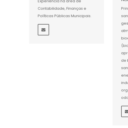
PRO
Experiência na área de
Contabilidade, Finanças e
Pri
Políticas Públicas Municipais.
san
ges
atm
bio
(bi
apr
de 
san
ene
ind
org
odo