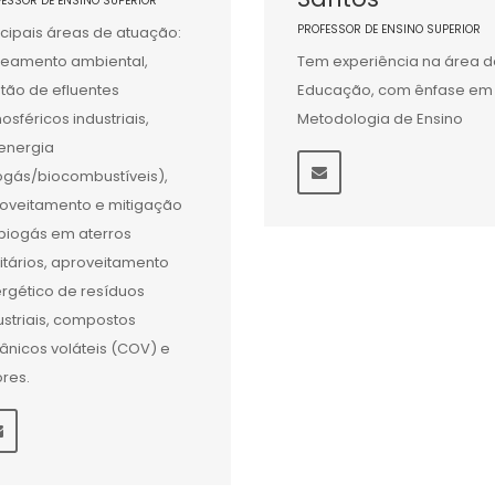
FESSOR DE ENSINO SUPERIOR
PROFESSOR DE ENSINO SUPERIOR
ncipais áreas de atuação:
eamento ambiental,
Tem experiência na área d
tão de efluentes
Educação, com ênfase em
osféricos industriais,
Metodologia de Ensino
energia
ogás/biocombustíveis),
oveitamento e mitigação
biogás em aterros
itários, aproveitamento
rgético de resíduos
ustriais, compostos
ânicos voláteis (COV) e
res.