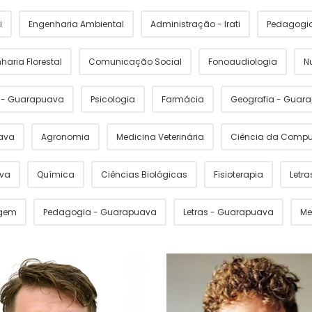
i
Engenharia Ambiental
Administração - Irati
Pedagogia 
haria Florestal
Comunicação Social
Fonoaudiologia
N
s - Guarapuava
Psicologia
Farmácia
Geografia - Guar
ava
Agronomia
Medicina Veterinária
Ciência da Comp
ava
Química
Ciências Biológicas
Fisioterapia
Letras
gem
Pedagogia - Guarapuava
Letras - Guarapuava
Me