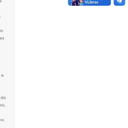
s
,
do
tes
 e
a
 da
so,
mo.