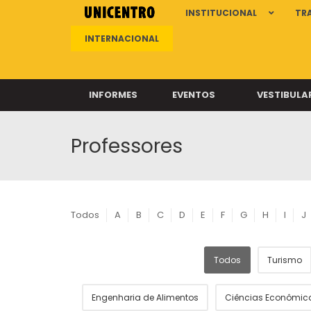
INSTITUCIONAL
TR
INTERNACIONAL
INFORMES
EVENTOS
VESTIBULA
Professores
Clíni
Clíni
Clíni
Clíni
Todos
A
B
C
D
E
F
G
H
I
J
Todos
Turismo
Câ
Engenharia de Alimentos
Ciências Econômic