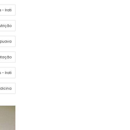
- Irati
utrição
apuava
utação
 - Irati
dicina