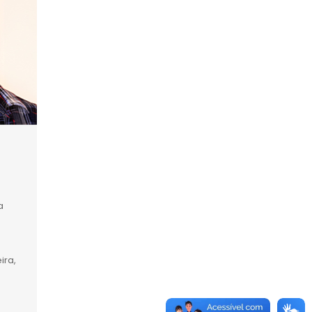
a
ira,