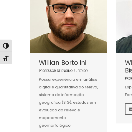
Alternar alto contraste
Alternar tamanho da fonte
Willian Bortolini
Wi
Bi
PROFESSOR DE ENSINO SUPERIOR
PRO
Possui experiência em análise
digital e quantitativa do relevo,
Esp
sistema de informação
Fam
geográfica (SIG), estudos em
evolução do relevo e
mapeamento
geomorfológico.