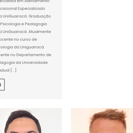
ecialista em Atendimento
cacional Especializado
a UniGuairacá. Graduação
Psicologia e Pedagogia
a UniGuairacá. Atualmente
ocente no curso de
cologia da Uniguairacá.
ente no Departamento de
agogia da Universidade
adual […]