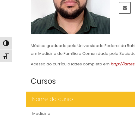
Alternar alto contraste
Médico graduado pela Universidade Federal da Bahi
em Medicina de Família e Comunidade pela Socieda
Alternar tamanho da fonte
Acesso ao currículo lattes completo em
http://latte
Cursos
Nome do curso
Medicina