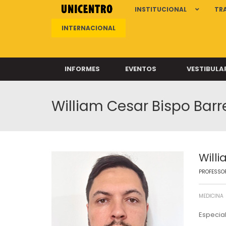
INSTITUCIONAL
TR
INTERNACIONAL
INFORMES
EVENTOS
VESTIBULA
William Cesar Bispo Barr
Clíni
Clíni
Clíni
Clíni
Will
PROFESSOR
Câ
MEDICINA
Especia