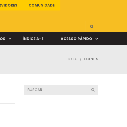
RVIDORES
COMUNIDADE
ÇOS
ÍNDICE A-Z
ACESSO RÁPIDO
INICIAL
DOCENTES
s
ALUNO ONLINE
ia
DOCENTE ONLINE
mas
Câmpus Santa Cruz