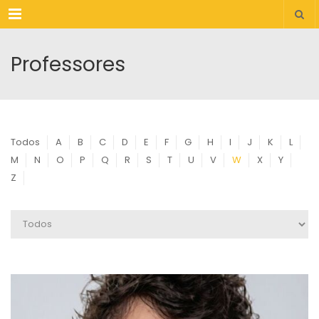
Menu
Professores
Todos
A
B
C
D
E
F
G
H
I
J
K
L
M
N
O
P
Q
R
S
T
U
V
W
X
Y
Z