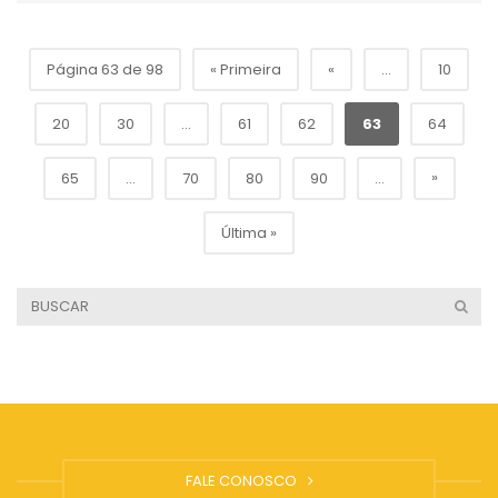
Página 63 de 98
« Primeira
«
...
10
20
30
...
61
62
63
64
»
65
...
70
80
90
...
Última »
FALE CONOSCO