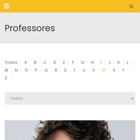
Menu
Professores
Todos
A
B
C
D
E
F
G
H
I
J
K
L
M
N
O
P
Q
R
S
T
U
V
W
X
Y
Z