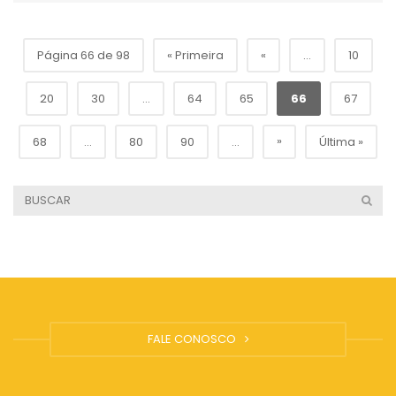
Página 66 de 98
« Primeira
«
...
10
20
30
...
64
65
66
67
»
68
...
80
90
...
Última »
FALE CONOSCO