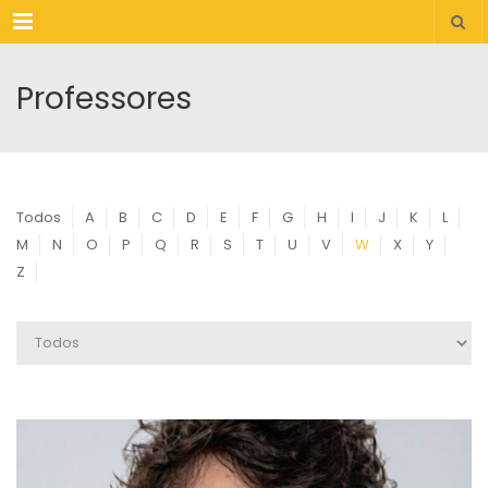
Menu
Professores
Todos
A
B
C
D
E
F
G
H
I
J
K
L
M
N
O
P
Q
R
S
T
U
V
W
X
Y
Z