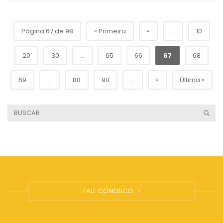
Página 67 de 98
« Primeira
«
...
10
20
30
...
65
66
67
68
»
69
...
80
90
...
Última »
FALE CONOSCO