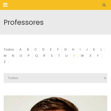
Menu
Professores
Todos
A
B
C
D
E
F
G
H
I
J
K
L
M
N
O
P
Q
R
S
T
U
V
W
X
Y
Z