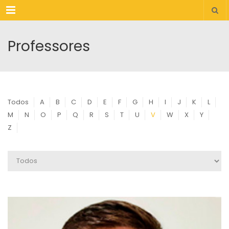
Menu
Professores
Todos
A
B
C
D
E
F
G
H
I
J
K
L
M
N
O
P
Q
R
S
T
U
V
W
X
Y
Z