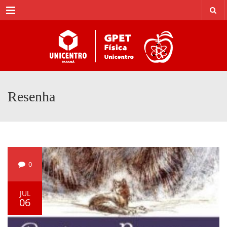
Menu
Resenha
0
JUL
06