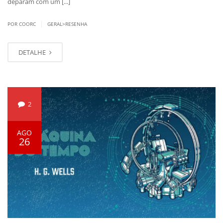
deparam com um [...]
|
POR COORC
GERAL>RESENHA
DETALHE
2
AGO
26