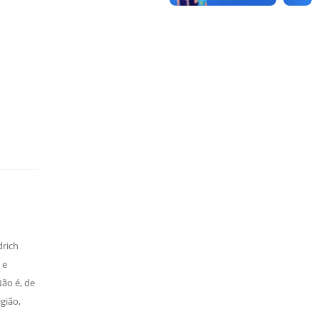
drich
 e
Não é, de
gião,