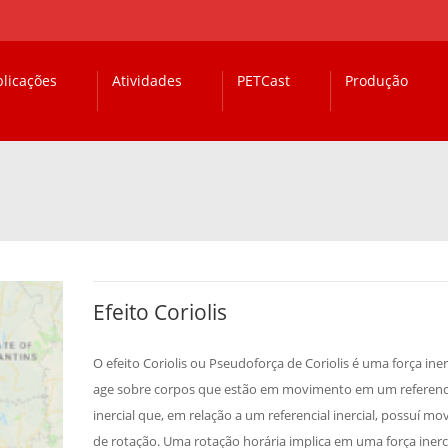
licações
Atividades
PETCast
Produção
Efeito Coriolis
O efeito Coriolis ou Pseudoforça de Coriolis é uma força iner
age sobre corpos que estão em movimento em um referenc
inercial que, em relação a um referencial inercial, possuí m
de rotação. Uma rotação horária implica em uma força inerci