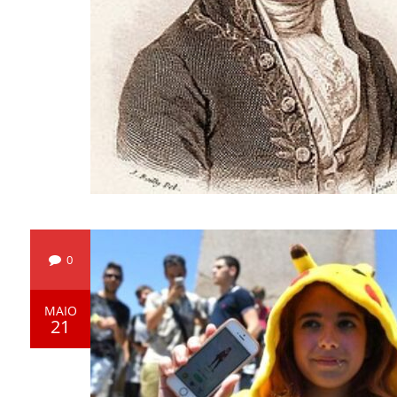
0
MAIO
21