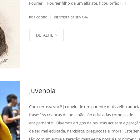
Fourier. Fourier filho de um alfaiate, ficou órfão [...]
|
POR COORC
CIENTISTA DA SEMANA
DETALHE
Juvenoia
Com certeza você já ouviu de um parente mais velho àquela
frase: “As crianças de hoje não são educadas como as de
antigamente”. Diversos artigos de revistas acusam a geração
de ser mal educada, narcisista, preguiçosa e imoral. Este se
tão comum entre a geração mais velha possui um nome: “Ju