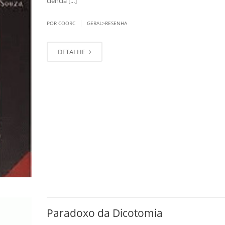
ciência [...]
|
POR COORC
GERAL>RESENHA
DETALHE
Paradoxo da Dicotomia