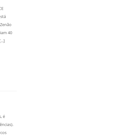
CE
está
. Zenão
tiam 40
..]
, é
ências).
rcos