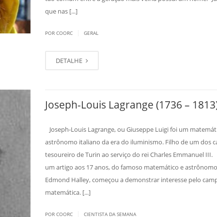
que nas [...]
|
POR COORC
GERAL
DETALHE
Joseph-Louis Lagrange (1736 – 1813
Joseph-Louis Lagrange, ou Giuseppe Luigi foi um matemát
astrônomo italiano da era do iluminismo. Filho de um dos c
tesoureiro de Turin ao serviço do rei Charles Emmanuel III.
um artigo aos 17 anos, do famoso matemático e astrônom
Edmond Halley, começou a demonstrar interesse pelo cam
matemática. [...]
|
POR COORC
CIENTISTA DA SEMANA