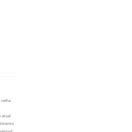
 velha
 atual
ntimento
venoia”,