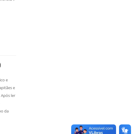
)
ico e
apitães e
 Após ler
o
po da