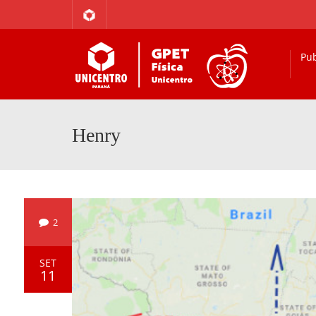
Pub
Henry
2
SET
11