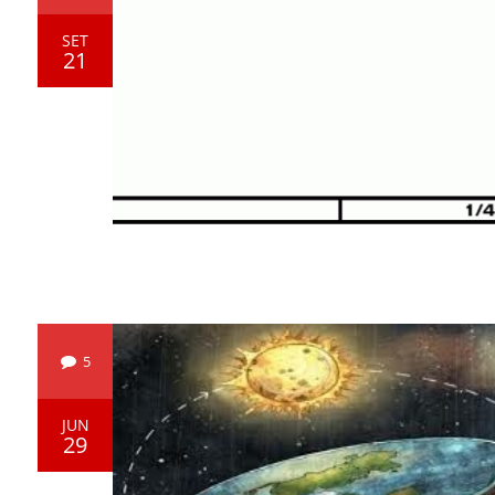
SET
21
5
JUN
29