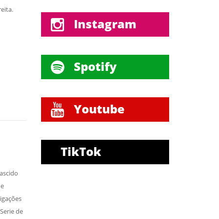
eita.
Instagram
Spotify
Youtube
TikTok
ascido
 e
tigações
Serie de