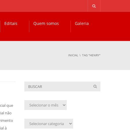
Editais
Quem somos
Galeria
INICIAL
TAG "HENRY"
Arquivo
cial que
mensal
ial não
ovimento
Assunto
al à