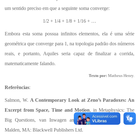
um sentido preciso em que a seguinte soma converge:
1/2 + 1/4 + 1/8 + 1/16 + …
Embora esta soma possua infinitos elementos, ela é uma série
geométrica que converge para 1, na topologia padrão dos números
reais, e portanto, Aquiles seria capaz de finalizar a corrida,
matematicamente falando.
Texto por:
Matheus Henry.
Referências
:
Salmon, W.
A Contemporary Look at Zeno’s Paradoxes: An
Excerpt from Space, Time and Motion
, in Metaphysics: The
Big Questions, van Inwagen and Zimmerman (Eds.), 1998,
Malden, MA: Blackwell Publishers Ltd.