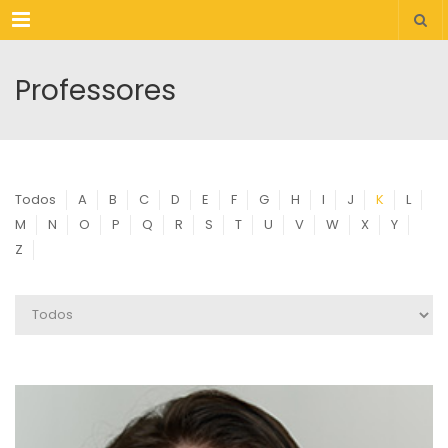
Menu
Professores
Todos
A
B
C
D
E
F
G
H
I
J
K
L
M
N
O
P
Q
R
S
T
U
V
W
X
Y
Z