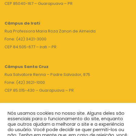
CEP 85040-167 – Guarapuava – PR
Câmpus de Irati
Rua Professora Maria Roza Zanon de Almeida
Fone: (42) 3421-3000
CEP 84.505-677 – Irati – PR
Câmpus Santa Cruz
Rua Salvatore Renna – Padre Salvador, 875
Fone: (42) 3621-1000
CEP 85.015-430 – Guarapuava – PR
Nós usamos cookies no nosso site. Alguns deles são
TOPO
essenciais para o funcionamento do site, enquanto
que outros ajudam a melhorar o site e a experiência
do usuário. Você pode decidir se quer permiti-los ou
não. Tenha em mente que, em caso de rejeição, você
Unicentro
|
Governo do Paraná
|
Seti
|
Agenda do Reitor